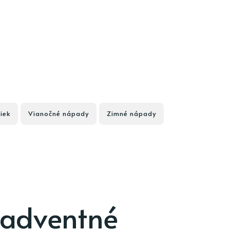
iek
Vianočné nápady
Zimné nápady
adventné