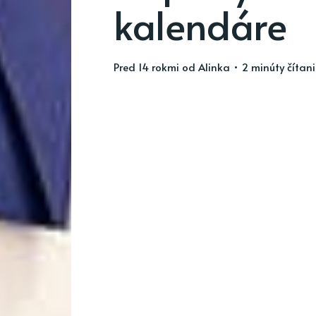
kalendáre
pred 14 rokmi
od
Alinka
• 2 minúty čítan