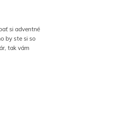
bať si adventné
o by ste si so
dár, tak vám