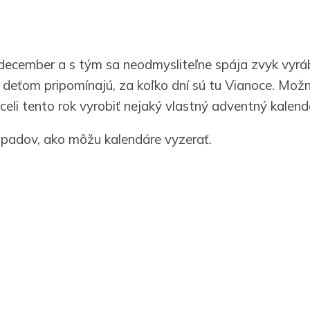
u december a s tým sa neodmysliteľne spája zvyk vyrá
é deťom pripomínajú, za koľko dní sú tu Vianoce. Možn
celi tento rok vyrobiť nejaký vlastný adventný kalen
padov, ako môžu kalendáre vyzerať.