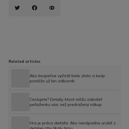
Related articles
Ako bezpečne vyčistiť biele zlato a kedy
pomôže už len odborník
Cestujete? Detaily, ktoré môžu zabolieť
peňaženku viac než predražený nákup
Hra je práca dieťaťa: Ako nenápadne urobiť z
detskej izby školu hrou