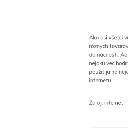
Ako asi všetci 
rôznych tovaro
domácnosti. Aby
nejakú vec hodí
použiť ju na ne
internetu.
Zdroj: internet