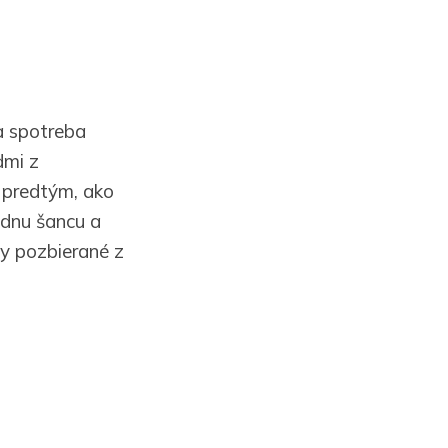
a spotreba
dmi z
 predtým, ako
ednu šancu a
y pozbierané z