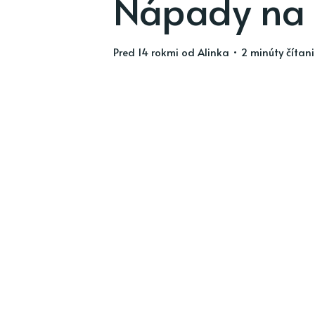
Nápady na 
pred 14 rokmi
od
Alinka
• 2 minúty čítan