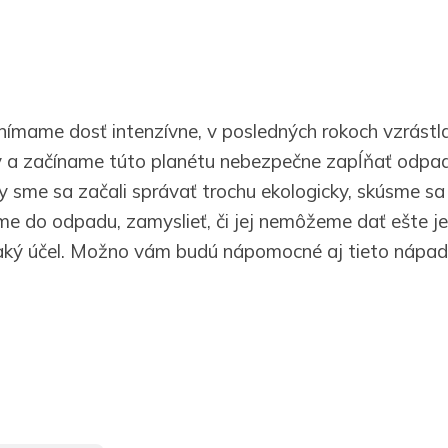
vnímame dosť intenzívne, v posledných rokoch vzrástl
v a začíname túto planétu nebezpečne zapĺňať odpa
 sme sa začali správať trochu ekologicky, skúsme sa
me do odpadu, zamyslieť, či jej nemôžeme dať ešte j
jaký účel. Možno vám budú nápomocné aj tieto nápad