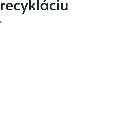
recykláciu
ia