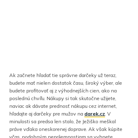
Ak začnete hľadať tie správne darčeky už teraz,
budete mať nielen dostatok času, široký výber, ale
budete profitovať aj z výhodnejších cien, ako na
poslednú chvíľu. Nákupy si tak skutočne užijete,
naviac ak dávate prednosť nákupu cez internet,
hľadajte aj darčeky pre mužov na
darek.cz
. V
minulosti sa predsa len stalo, že Ježiško meškal
práve vďaka oneskorenej doprave. Ak však kúpite
včas, podobným nepríjemnostiam sa vyhnete.