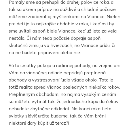
Pomaly sme sa prehupli do druhej polovice roka, a
tak sa okrem príprav na daždivé a chladné počasie,
môžeme zaoberať aj myšlienkami na Vianoce. Nielen
pre deti je to najkrajšie obdobie v roku, i keď asi by
sme uvítali aspoň biele Vianoce, keď už leto za veľa
nestálo. Či nám teda počasie dopraje aspoň
skutočnú zimu ju vo hviezdach, no Vianoce prídu, či
na ne budete pripravení alebo nie.
Sú to sviatky pokoja a rodinnej pohody, no zrejme ani
Vám na vianočnej nálade nepridajú preplnená
obchody a vystresovaní ľudia všade okolo. Toto je
totiž realita spred Vianoc posledných niekoľko rokov.
Preplneným obchodom, no najmä vysokým cenám
sa môžete vyhnúť tak, že jednoducho kúpu darčekov
nebudete zbytočne odkladať. Na konci roka tieto
sviatky sláviť určite budeme, tak čo Vám bráni
niektoré dary kúpiť už teraz?!