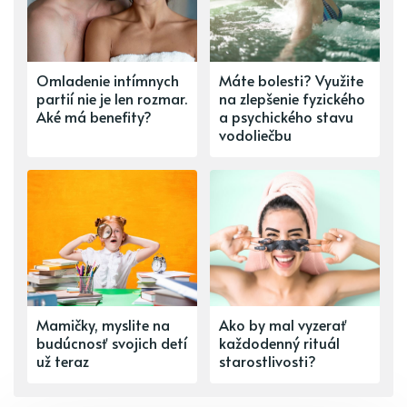
Omladenie intímnych
Máte bolesti? Využite
partií nie je len rozmar.
na zlepšenie fyzického
Aké má benefity?
a psychického stavu
vodoliečbu
Mamičky, myslite na
Ako by mal vyzerať
budúcnosť svojich detí
každodenný rituál
už teraz
starostlivosti?