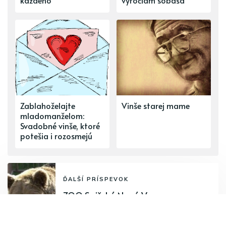
každého
výročiam sobáša
Zablahoželajte
Vinše starej mame
mladomanželom:
Svadobné vinše, ktoré
potešia i rozosmejú
ĎALŠÍ PRÍSPEVOK
ZOO Spišská Nová Ves