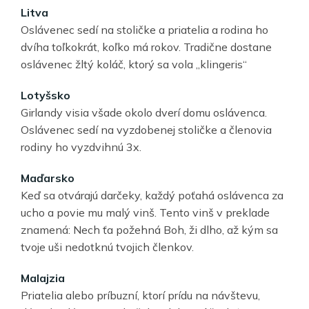
Litva
Oslávenec sedí na stoličke a priatelia a rodina ho
dvíha toľkokrát, koľko má rokov. Tradične dostane
oslávenec žltý koláč, ktorý sa vola „klingeris“
Lotyšsko
Girlandy visia všade okolo dverí domu oslávenca.
Oslávenec sedí na vyzdobenej stoličke a členovia
rodiny ho vyzdvihnú 3x.
Maďarsko
Keď sa otvárajú darčeky, každý poťahá oslávenca za
ucho a povie mu malý vinš. Tento vinš v preklade
znamená: Nech ťa požehná Boh, ži dlho, až kým sa
tvoje uši nedotknú tvojich členkov.
Malajzia
Priatelia alebo príbuzní, ktorí prídu na návštevu,