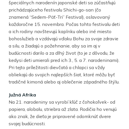
špeciálnych narodenín japonské deti sa zúčastňujú
prichádzajúceho festivalu Shichi-go-san (čo
znamená “Sedem-Päť-Tri” Festival), oslavovaný
každoročne 15. novembra. Počas tohto festivalu deti
a ich rodiny navštevujú kaplnku alebo iné miesto
bohoslužieb a vzdávajú vďaku Bohu za svoje zdravie
a silu, a žiadajú o požehnanie, aby sa im aj v
budúcnosti darilo a za dlhý život (to je z dôvodu, že
kedysi deti umierali pred ich 3., 5. a 7. narodeninami).
Pri tejto príležitosti dievčatá a chlapci sa vždy
obliekajú do svojich najlepších šiat, ktoré môžu byť
tradičné kimoná alebo aj oblečenie západného štýlu.
Južná Afrika
Na 21. narodeniny sa vyrobí kľúč z čohokoľvek- od
papiera, alobalu, striebra až zlata. Rodičia ho venujú
ako znak, že dieťa je pripravené odomknúť dvere
svojej budúcnosti.