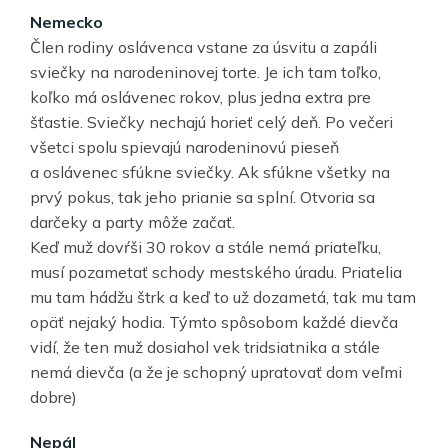
Nemecko
Člen rodiny oslávenca vstane za úsvitu a zapáli
sviečky na narodeninovej torte. Je ich tam toľko,
koľko má oslávenec rokov, plus jedna extra pre
šťastie. Sviečky nechajú horieť celý deň. Po večeri
všetci spolu spievajú narodeninovú pieseň
a oslávenec sfúkne sviečky. Ak sfúkne všetky na
prvý pokus, tak jeho prianie sa splní. Otvoria sa
darčeky a party môže začať.
Keď muž dovŕši 30 rokov a stále nemá priateľku,
musí pozametať schody mestského úradu. Priatelia
mu tam hádžu štrk a keď to už dozametá, tak mu tam
opäť nejaký hodia. Týmto spôsobom každé dievča
vidí, že ten muž dosiahol vek tridsiatnika a stále
nemá dievča (a že je schopný upratovať dom veľmi
dobre)
Nepál