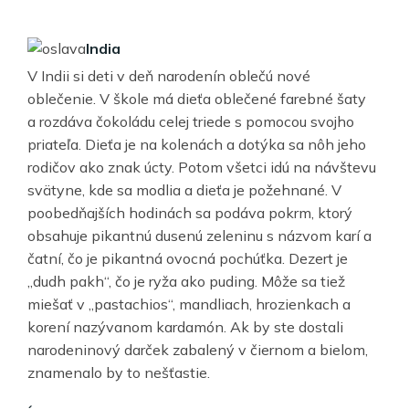
India
V Indii si deti v deň narodenín oblečú nové
oblečenie. V škole má dieťa oblečené farebné šaty
a rozdáva čokoládu celej triede s pomocou svojho
priateľa. Dieťa je na kolenách a dotýka sa nôh jeho
rodičov ako znak úcty. Potom všetci idú na návštevu
svätyne, kde sa modlia a dieťa je požehnané. V
poobedňajších hodinách sa podáva pokrm, ktorý
obsahuje pikantnú dusenú zeleninu s názvom karí a
čatní, čo je pikantná ovocná pochúťka. Dezert je
„dudh pakh“, čo je ryža ako puding. Môže sa tiež
miešať v „pastachios“, mandliach, hrozienkach a
korení nazývanom kardamón. Ak by ste dostali
narodeninový darček zabalený v čiernom a bielom,
znamenalo by to nešťastie.