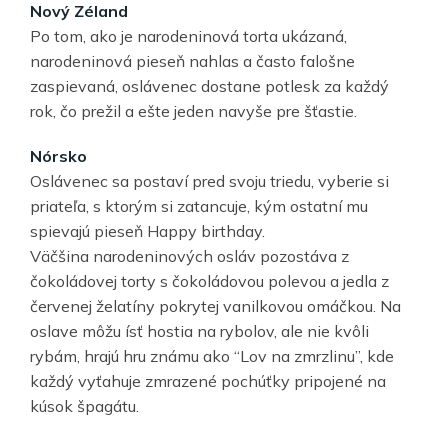
Nový Zéland
Po tom, ako je narodeninová torta ukázaná,
narodeninová pieseň nahlas a často falošne
zaspievaná, oslávenec dostane potlesk za každý
rok, čo prežil a ešte jeden navyše pre šťastie.
Nórsko
Oslávenec sa postaví pred svoju triedu, vyberie si
priateľa, s ktorým si zatancuje, kým ostatní mu
spievajú pieseň Happy birthday.
Väčšina narodeninových osláv pozostáva z
čokoládovej torty s čokoládovou polevou a jedla z
červenej želatíny pokrytej vanilkovou omáčkou. Na
oslave môžu ísť hostia na rybolov, ale nie kvôli
rybám, hrajú hru známu ako “Lov na zmrzlinu”, kde
každý vyťahuje zmrazené pochúťky pripojené na
kúsok špagátu.