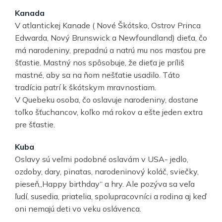
Kanada
V atlantickej Kanade ( Nové Škótsko, Ostrov Princa
Edwarda, Nový Brunswick a Newfoundland) dieťa, čo
má narodeniny, prepadnú a natrú mu nos masťou pre
šťastie. Mastný nos spôsobuje, že dieťa je príliš
mastné, aby sa na ňom nešťatie usadilo. Táto
tradícia patrí k škótskym mravnostiam.
V Quebeku osoba, čo oslavuje narodeniny, dostane
toľko šťuchancov, koľko má rokov a ešte jeden extra
pre šťastie.
Kuba
Oslavy sú veľmi podobné oslavám v USA- jedlo,
ozdoby, dary, pinatas, narodeninový koláč, sviečky,
pieseň„Happy birthday“ a hry. Ale pozýva sa veľa
ľudí, susedia, priatelia, spolupracovníci a rodina aj keď
oni nemajú deti vo veku oslávenca.