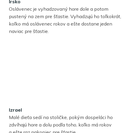
Írsko
Oslávenec je vyhadzovaný hore dole a potom
pustený na zem pre šťastie. Vyhadzujú ho toľkokrát,
koľko má oslávenec rokov a ešte dostane jeden
naviac pre šťastie.
Izrael
Malé dieťa sedí na stoličke, pokým dospeláci ho
zdvíhajú hore a dolu podľa toho, koľko má rokov
a ešte raz nakoniec pre šťastie.