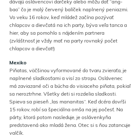
dávajú oslávencovi darčeky alebo môžu dať “ang-
bao” čo je malý červený balíček naplnený peniazmi.
Vo veku 16 rokov, keď mládež začína pozývať
chlapcov a dievčatá na ich party, býva veľa tanca a
hier, aby sa pomohlo s nájdením partnera
(zvláštnosť je vždy mať na party rovnaký počet
chlapcov a dievčat!)
Mexiko
Piňatas, väčšinou vyformované do tvaru zvieraťa, je
naplnené sladkosťami a visí zo stropu. Oslávenec
má zaviazané oči a búcha do visiaceho piňata, pokiaľ
sa neroztrhne. Všetky deti si rozdelia sladkosti.
Spieva sa pieseň „las mananitas“. Keď dcéra dovŕši
15 rokov, robí sa špeciálna omša na jej počesť. Na
párty, ktorá potom nasleduje, je oslávenkyňa
predstavená ako mladá žena. Otec si s ňou zatancuje
valčík.