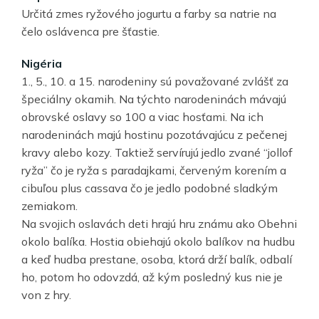
Určitá zmes ryžového jogurtu a farby sa natrie na
čelo oslávenca pre šťastie.
Nigéria
1., 5., 10. a 15. narodeniny sú považované zvlášť za
špeciálny okamih. Na týchto narodeninách mávajú
obrovské oslavy so 100 a viac hosťami. Na ich
narodeninách majú hostinu pozotávajúcu z pečenej
kravy alebo kozy. Taktiež servírujú jedlo zvané “jollof
ryža” čo je ryža s paradajkami, červeným korením a
cibuľou plus cassava čo je jedlo podobné sladkým
zemiakom.
Na svojich oslavách deti hrajú hru známu ako Obehni
okolo balíka. Hostia obiehajú okolo balíkov na hudbu
a keď hudba prestane, osoba, ktorá drží balík, odbalí
ho, potom ho odovzdá, až kým posledný kus nie je
von z hry.