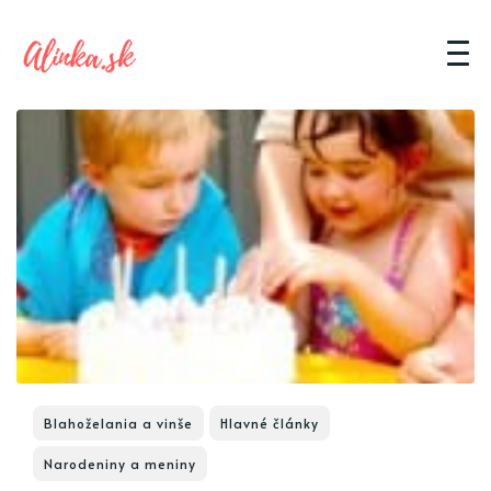
Blahoželania a vinše
Hlavné články
Narodeniny a meniny