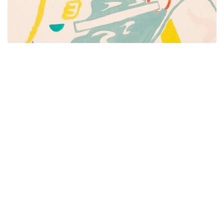
Píšeme pre mamičky aj oteckov. Kreatívne nápady