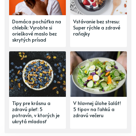
Domáca pochúťka na
Vstávanie bez stresu:
chlebík: Vyrobte si
Super rýchle a zdravé
orieškové maslo bez
raňajky
skrytých prísad
Tipy pre krásnu a
V hlavnej úlohe šalát!
zdravú pleť: 5
5 tipov na ľahkú a
potravín, v ktorých je
zdravú večeru
ukrytá mladosť