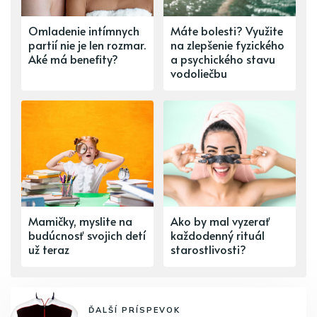
Omladenie intímnych
Máte bolesti? Využite
partií nie je len rozmar.
na zlepšenie fyzického
Aké má benefity?
a psychického stavu
vodoliečbu
Mamičky, myslite na
Ako by mal vyzerať
budúcnosť svojich detí
každodenný rituál
už teraz
starostlivosti?
ĎALŠÍ PRÍSPEVOK