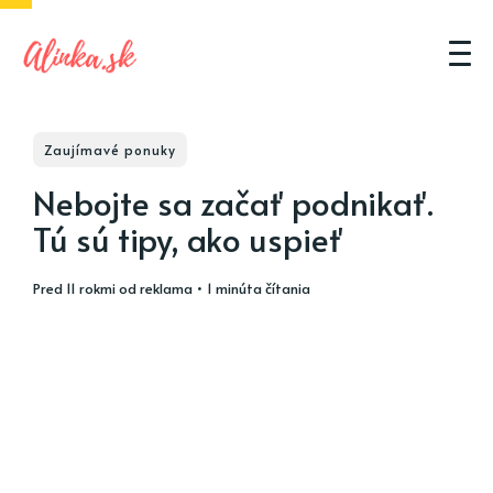
Zaujímavé ponuky
Nebojte sa začať podnikať.
Tú sú tipy, ako uspieť
pred 11 rokmi
od
reklama
• 1 minúta čítania