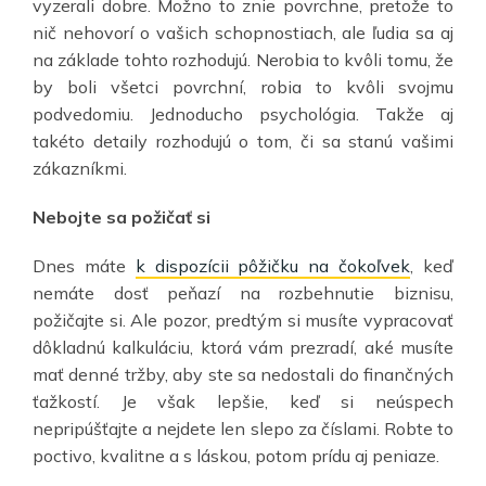
vyzerali dobre. Možno to znie povrchne, pretože to
nič nehovorí o vašich schopnostiach, ale ľudia sa aj
na základe tohto rozhodujú. Nerobia to kvôli tomu, že
by boli všetci povrchní, robia to kvôli svojmu
podvedomiu. Jednoducho psychológia. Takže aj
takéto detaily rozhodujú o tom, či sa stanú vašimi
zákazníkmi.
Nebojte sa požičať si
Dnes máte
k dispozícii pôžičku na čokoľvek
, keď
nemáte dosť peňazí na rozbehnutie biznisu,
požičajte si. Ale pozor, predtým si musíte vypracovať
dôkladnú kalkuláciu, ktorá vám prezradí, aké musíte
mať denné tržby, aby ste sa nedostali do finančných
ťažkostí. Je však lepšie, keď si neúspech
nepripúšťajte a nejdete len slepo za číslami. Robte to
poctivo, kvalitne a s láskou, potom prídu aj peniaze.