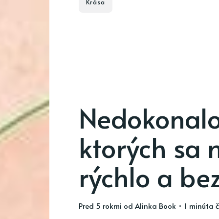
Krása
Nedokonalos
ktorých sa 
rýchlo a bez
pred 5 rokmi
od
Alinka Book
• 1 minúta č