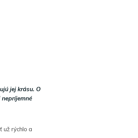
jú jej krásu. O
j nepríjemné
 už rýchlo a