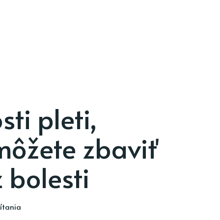
ti pleti,
môžete zbaviť
 bolesti
ítania