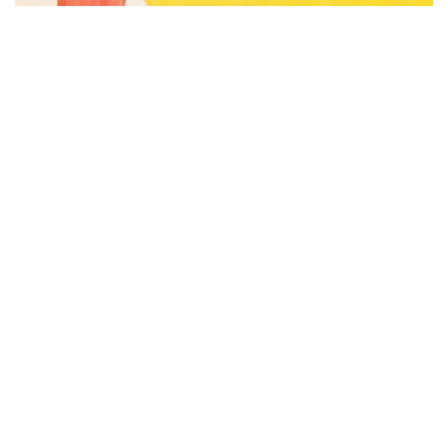
Subscribe to be notified of new content and
support Alinka.sk - Život a krása šikovnej
ženy, help keep this site independent.