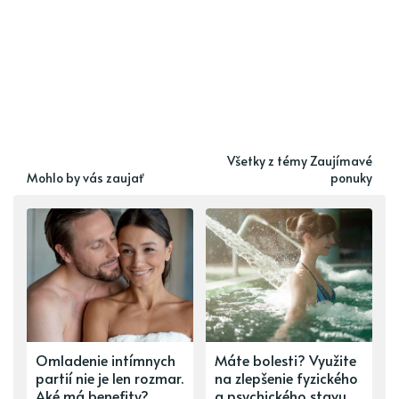
Všetky z témy Zaujímavé
Mohlo by vás zaujať
ponuky
Omladenie intímnych
Máte bolesti? Využite
partií nie je len rozmar.
na zlepšenie fyzického
Aké má benefity?
a psychického stavu