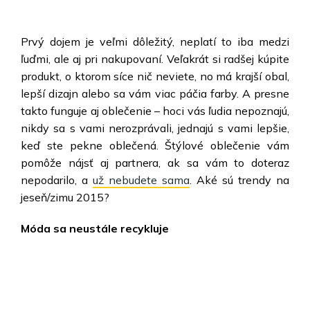
Prvý dojem je veľmi dôležitý, neplatí to iba medzi
ľuďmi, ale aj pri nakupovaní. Veľakrát si radšej kúpite
produkt, o ktorom síce nič neviete, no má krajší obal,
lepší dizajn alebo sa vám viac páčia farby. A presne
takto funguje aj oblečenie – hoci vás ľudia nepoznajú,
nikdy sa s vami nerozprávali, jednajú s vami lepšie,
keď ste pekne oblečená. Štýlové oblečenie vám
pomôže nájsť aj partnera, ak sa vám to doteraz
nepodarilo, a
už nebudete sama
. Aké sú trendy na
jeseň/zimu 2015?
Móda sa neustále recykluje