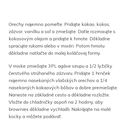
Orechy najemno pomeľte. Pridajte kakao, kokos,
zázvor, vanilku a soľ a zmiešajte. Datle rozmixujte s
kokosovým olejom a pridajte k hmote. Dôkladne
spracujte rukami alebo v mixéri. Potom hmotu
dôkladne natlačte do malej koláčovej formy.
V miske zmiešajte 3PL agáve sirupu a 1/2 lyžičky
čerstvého strúhaného zázvoru. Pridajte 1 hrnček
najemno nasekaných vlašských orechov a 1/4
nasekaných kakaových bôbov a dobre premiešajte.
Naneste na základné cesto a dôkladne rozložte.
Vložte do chladničky aspoň na 2 hodiny, aby
brownies dôkladne vychladli. Nakrájajte na malé
kocky a môžete podávať.