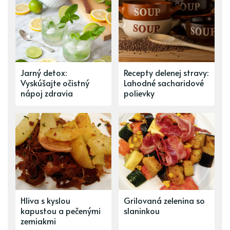
Jarný detox:
Recepty delenej stravy:
Vyskúšajte očistný
Lahodné sacharidové
nápoj zdravia
polievky
Hliva s kyslou
Grilovaná zelenina so
kapustou a pečenými
slaninkou
zemiakmi