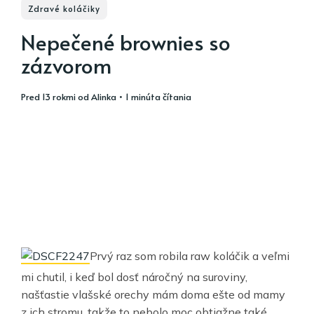
Zdravé koláčiky
Nepečené brownies so
zázvorom
pred 13 rokmi
od
Alinka
• 1 minúta čítania
Prvý raz som robila raw koláčik a veľmi
mi chutil, i keď bol dosť náročný na suroviny,
našťastie vlašské orechy mám doma ešte od mamy
z ich stromu, takže to nebolo moc obtiažne také