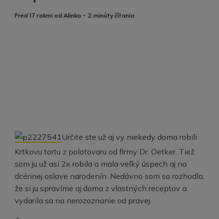
pred 17 rokmi
od
Alinka
• 2 minúty čítania
Určite ste už aj vy niekedy doma robili
Krtkovu tortu z polotovaru od firmy Dr. Oetker. Tiež
som ju už asi 2x robila a mala veľký úspech aj na
dcérinej oslave narodenín. Nedávno som sa rozhodla,
že si ju spravíme aj doma z vlastných receptov a
vydarila sa na nerozoznanie od pravej.