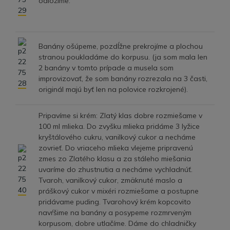
odložíme.
Banány ošúpeme, pozdĺžne prekrojíme a plochou
stranou poukladáme do korpusu. (ja som mala len
2 banány v tomto prípade a musela som
improvizovať, že som banány rozrezala na 3 časti,
originál majú byť len na polovice rozkrojené).
Pripavíme si krém: Zlatý klas dobre rozmiešame v
100 ml mlieka. Do zvyšku mlieka pridáme 3 lyžice
kryštálového cukru, vanilkový cukor a necháme
zovrieť. Do vriaceho mlieka vlejeme pripravenú
zmes zo Zlatého klasu a za stáleho miešania
uvaríme do zhustnutia a necháme vychladnúť.
Tvaroh, vanilkový cukor, zmäknuté maslo a
práškový cukor v mixéri rozmiešame a postupne
pridávame puding. Tvarohový krém kopcovito
navŕšime na banány a posypeme rozmrveným
korpusom, dobre utlačíme. Dáme do chladničky