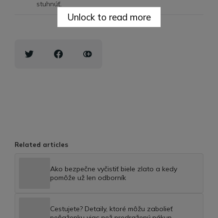
stuhnúť.
Unlock to read more
Related articles
Ako bezpečne vyčistiť biele zlato a kedy
pomôže už len odborník
Cestujete? Detaily, ktoré môžu zabolieť
peňaženku viac než predražený nákup