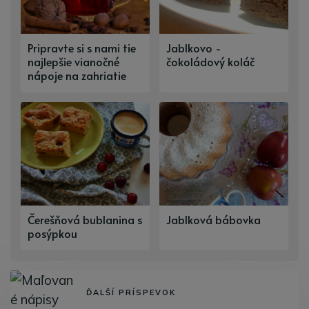
Pripravte si s nami tie
Jablkovo -
najlepšie vianočné
čokoládový koláč
nápoje na zahriatie
Čerešňová bublanina s
Jablková bábovka
posýpkou
ĎALŠÍ PRÍSPEVOK