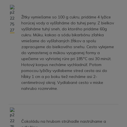
Žltky vymiešame so 100 g cukru, pridáme 4 lyžice
horúcej vody a vyšľaháme do tuhej peny. Z bielkov
vyšľaháme tuhý sneh, do ktorého pridáme 60g
cukru. Múku, kakao a sódu bikarbónu zľahka
vmiešame do vyšľahaných žĺtkov a spolu
zapracujeme do bielkového snehu. Cesto vylejeme
do vymastenej a múkou vysypanej formy a
upečieme vo vyhriatej rúre pri 185°C asi 30 minút.
Hotový korpus necháme vychladnúť. Potom
pomocou lyžičky vydlabeme stred cesta asi do
hĺbky 1 cm a po boku tiež necháme asi 2-
centimetrový okraj. Vydlabané cesto v miske
nahrubo rozmrvíme.
Čokoládu na hrubom strúhadle nastrúhame a