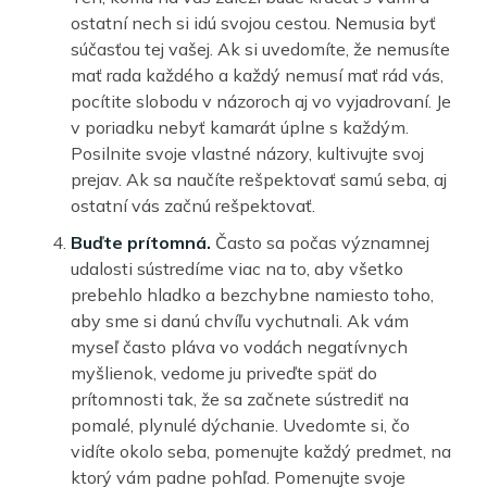
ostatní nech si idú svojou cestou. Nemusia byť
súčasťou tej vašej. Ak si uvedomíte, že nemusíte
mať rada každého a každý nemusí mať rád vás,
pocítite slobodu v názoroch aj vo vyjadrovaní. Je
v poriadku nebyť kamarát úplne s každým.
Posilnite svoje vlastné názory, kultivujte svoj
prejav. Ak sa naučíte rešpektovať samú seba, aj
ostatní vás začnú rešpektovať.
Buďte prítomná.
Často sa počas významnej
udalosti sústredíme viac na to, aby všetko
prebehlo hladko a bezchybne namiesto toho,
aby sme si danú chvíľu vychutnali. Ak vám
myseľ často pláva vo vodách negatívnych
myšlienok, vedome ju priveďte späť do
prítomnosti tak, že sa začnete sústrediť na
pomalé, plynulé dýchanie. Uvedomte si, čo
vidíte okolo seba, pomenujte každý predmet, na
ktorý vám padne pohľad. Pomenujte svoje