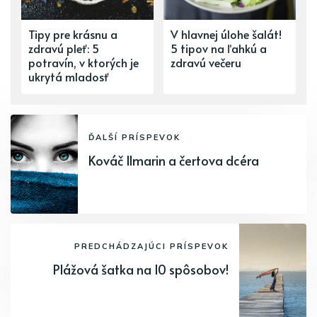
Tipy pre krásnu a
V hlavnej úlohe šalát!
zdravú pleť: 5
5 tipov na ľahkú a
potravín, v ktorých je
zdravú večeru
ukrytá mladosť
ĎALŠÍ PRÍSPEVOK
Kováč Ilmarin a čertova dcéra
PREDCHÁDZAJÚCI PRÍSPEVOK
Plážová šatka na 10 spôsobov!