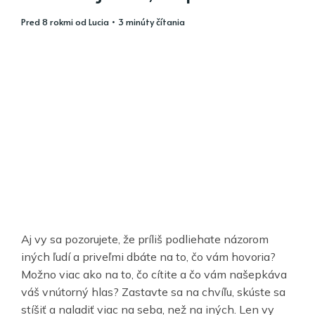
pred 8 rokmi
od
Lucia
• 3 minúty čítania
Aj vy sa pozorujete, že príliš podliehate názorom
iných ľudí a priveľmi dbáte na to, čo vám hovoria?
Možno viac ako na to, čo cítite a čo vám našepkáva
váš vnútorný hlas? Zastavte sa na chvíľu, skúste sa
stíšiť a naladiť viac na seba, než na iných. Len vy