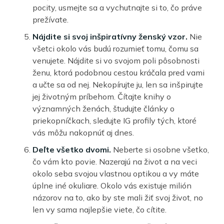
pocity, usmejte sa a vychutnajte si to, čo práve
prežívate.
Nájdite si svoj inšpiratívny ženský vzor.
Nie
všetci okolo vás budú rozumieť tomu, čomu sa
venujete. Nájdite si vo svojom poli pôsobnosti
ženu, ktorá podobnou cestou kráčala pred vami
a učte sa od nej. Nekopírujte ju, len sa inšpirujte
jej životným príbehom. Čítajte knihy o
významných ženách, študujte články o
priekopníčkach, sledujte IG profily tých, ktoré
vás môžu nakopnúť aj dnes.
Deľte všetko dvomi.
Neberte si osobne všetko,
čo vám kto povie. Nazerajú na život a na veci
okolo seba svojou vlastnou optikou a vy máte
úplne iné okuliare. Okolo vás existuje milión
názorov na to, ako by ste mali žiť svoj život, no
len vy sama najlepšie viete, čo cítite.