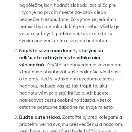
najdôležitejších hodnôt sloboda, zatiaľ čo pre
iných je na prvom mieste záväzok alebo
bezpečie. Nezabudnite: čo vyhovuje jednému,
nemusí byť rovnako dobré pre iného. Všetko je
vecou osobných preferencií, tak si stojte za
svojím presvedčením a svojimi hodnotami.
Napíšte si zoznam kvalít, ktorými sa
odlišujete od iných a ste vďaka nim
výnimočná.
Zvýšte si sebavedomie zoznamom,
ktorý bude obsahovať vaše najlepšie vlastnosti
a talenty. Keď si vďaka nim uvedomíte svoju
hodnotu, nebude vás až tak trápiť to, akú
hodnotu vám pripisujú iní ľudia. Ak budete
nasledovať cestu osobného šťastia, všetko
ostatné postupne zapadne na svoje miesto.
Buďte autentická.
Zostaňte aj pred kolegami a
priateľmi verná svojmu presvedčeniu a názorom.
Ten, komu na vás záleží bude kráčať s vami a