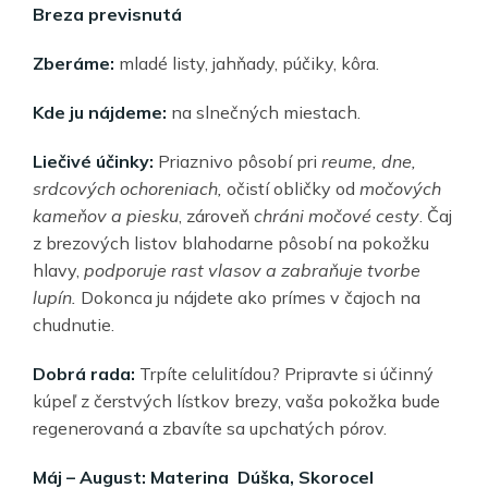
Breza previsnutá
Zberáme:
mladé listy, jahňady, púčiky, kôra.
Kde ju nájdeme:
na slnečných miestach.
Liečivé účinky:
Priaznivo pôsobí pri
reume, dne,
srdcových ochoreniach,
očistí obličky od
močových
kameňov a piesku
, zároveň
chráni močové cesty
. Čaj
z brezových listov blahodarne pôsobí na pokožku
hlavy,
podporuje rast vlasov a zabraňuje tvorbe
lupín.
Dokonca ju nájdete ako prímes v čajoch na
chudnutie.
Dobrá rada:
Trpíte celulitídou? Pripravte si účinný
kúpeľ z čerstvých lístkov brezy, vaša pokožka bude
regenerovaná a zbavíte sa upchatých pórov.
Máj – August: Materina Dúška, Skorocel