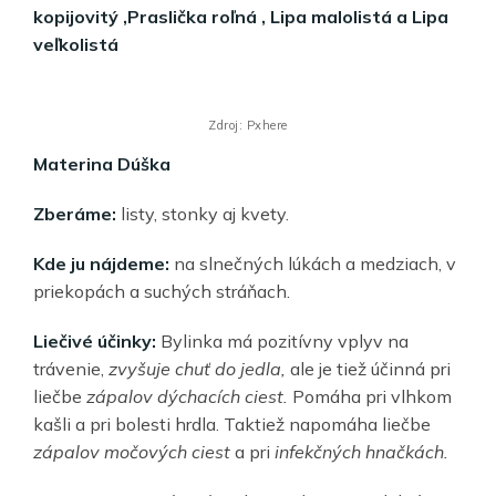
kopijovitý ,Praslička roľná , Lipa malolistá a Lipa
veľkolistá
Zdroj: Pxhere
Materina Dúška
Zberáme:
listy, stonky aj kvety.
Kde ju nájdeme:
na slnečných lúkách a medziach, v
priekopách a suchých stráňach.
Liečivé účinky:
Bylinka má pozitívny vplyv na
trávenie,
zvyšuje chuť do jedla,
ale je tiež účinná pri
liečbe
zápalov dýchacích ciest.
Pomáha pri vlhkom
kašli a pri bolesti hrdla. Taktiež napomáha liečbe
zápalov močových ciest
a pri
infekčných hnačkách.