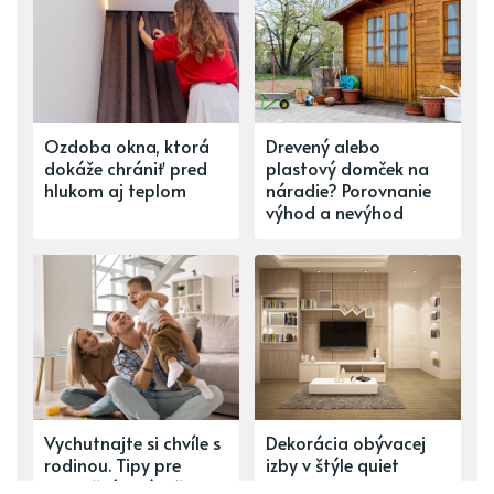
Ozdoba okna, ktorá
Drevený alebo
dokáže chrániť pred
plastový domček na
hlukom aj teplom
náradie? Porovnanie
výhod a nevýhod
Vychutnajte si chvíle s
Dekorácia obývacej
rodinou. Tipy pre
izby v štýle quiet
bezpečnú obývačku v
luxury: elegancia a