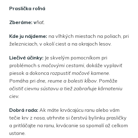
Praslička roľná
Zberáme: v
ňať.
Kde ju nájdeme:
na vlhkých miestach na poliach, pri
železniciach, v okolí ciest a na okrajoch lesov.
Liečivé účinky:
Je skvelým pomocníkom pri
problémoch s
močovými cestami
, dokáže vyplaviť
piesok a dokonca
rozpustiť močové kamene
.
Pomáha pri
dne, reume a bolesti kĺbov
. Pomôže
očistiť cievnu sústavu a tiež zabraňuje kôrnateniu
ciev.
Dobrá rada:
Ak máte krvácajúcu ranu alebo vám
tečie krv z nosa, utrhnite si čerstvú bylinku prasličky
a pritláčajte na ranu, krvácanie sa spomalí až celkom
ustane.