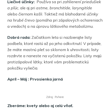
Liečivé účinky:
Používa sa pri
zahlienení priedušiek
a pľúc
, ale aj pri
astme, bronchitíde, laryngitíde
alebo
čiernom kašli
. Taktiež má blahodarné
účinky
na hrubé črevo
(pomáha pri zápalových ochoreniach
a vredoch) a na
úpravu látkového metabolizmu
.
Dobrá rada:
Začiatkom leta si nazbierajte listy
podbeľa, ktoré rastú až po jeho odkvitnutí. V prípade,
že máte mastnú pleť so sklonom k uhrovitosti, listy
rozdrvte a naneste na vyčistenú pokožku. Listy majú
protizápalové látky, ktoré vám problematickú
pokožku vyliečia.
Apríl – Máj : Prvosienka jarná
Zdroj: Pxhere
Zberáme: kvety alebo aj celú vňať.