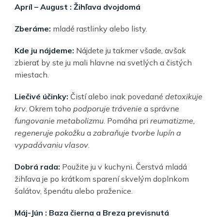
Apríl – August : Žihľava dvojdomá
Zberáme:
mladé rastlinky alebo listy.
Kde ju nájdeme:
Nájdete ju takmer všade, avšak
zbierať by ste ju mali hlavne na svetlých a čistých
miestach.
Liečivé účinky:
Čistí alebo inak povedané
detoxikuje
krv
. Okrem toho
podporuje trávenie
a správne
fungovanie metabolizmu
. Pomáha pri
reumatizme,
regeneruje pokožku
a
zabraňuje tvorbe lupín a
vypadávaniu vlasov
.
Dobrá rada:
Použite ju v kuchyni. Čerstvá mladá
žihľava je po krátkom sparení skvelým doplnkom
šalátov, špenátu alebo praženice.
Máj-Jún : Baza čierna a Breza previsnutá