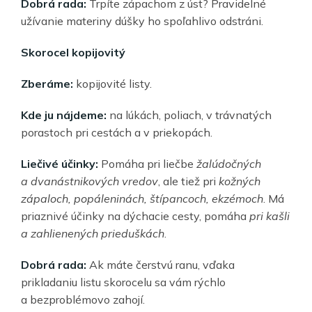
Dobrá rada:
Trpíte zápachom z úst? Pravidelné
užívanie materiny dúšky ho spoľahlivo odstráni.
Skorocel kopijovitý
Zberáme:
kopijovité listy.
Kde ju nájdeme:
na lúkách, poliach, v trávnatých
porastoch pri cestách a v priekopách.
Liečivé účinky:
Pomáha pri liečbe
žalúdočných
a dvanástnikových vredov
, ale tiež pri
kožných
zápaloch, popáleninách, štípancoch, ekzémoch
. Má
priaznivé účinky na dýchacie cesty, pomáha
pri kašli
a zahlienených prieduškách
.
Dobrá rada:
Ak máte čerstvú ranu, vďaka
prikladaniu listu skorocelu sa vám rýchlo
a bezproblémovo zahojí.