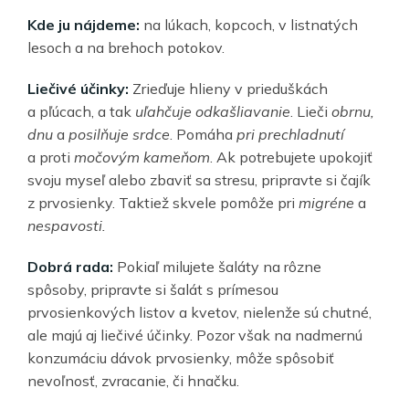
Kde ju nájdeme:
na lúkach, kopcoch, v listnatých
lesoch a na brehoch potokov.
Liečivé účinky:
Zrieďuje hlieny v prieduškách
a pľúcach, a tak
uľahčuje odkašliavanie
. Lieči
obrnu,
dnu
a
posilňuje srdce
. Pomáha
pri prechladnutí
a proti
močovým kameňom
. Ak potrebujete upokojiť
svoju myseľ alebo zbaviť sa stresu, pripravte si čajík
z prvosienky. Taktiež skvele pomôže pri
migréne
a
nespavosti.
Dobrá rada:
Pokiaľ milujete šaláty na rôzne
spôsoby, pripravte si šalát s prímesou
prvosienkových listov a kvetov, nielenže sú chutné,
ale majú aj liečivé účinky. Pozor však na nadmernú
konzumáciu dávok prvosienky, môže spôsobiť
nevoľnosť, zvracanie, či hnačku.