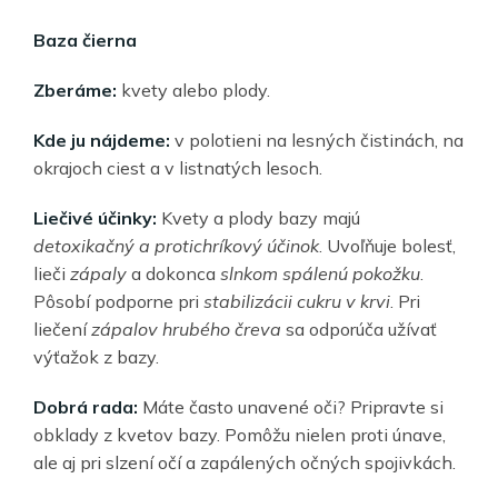
Baza čierna
Zberáme:
kvety alebo plody.
Kde ju nájdeme:
v polotieni na lesných čistinách, na
okrajoch ciest a v listnatých lesoch.
Liečivé účinky:
Kvety a plody bazy majú
detoxikačný a protichríkový účinok
. Uvoľňuje bolesť,
lieči
zápaly
a dokonca
slnkom spálenú pokožku
.
Pôsobí podporne pri
stabilizácii cukru v krvi
. Pri
liečení
zápalov hrubého čreva
sa odporúča užívať
výťažok z bazy.
Dobrá rada:
Máte často unavené oči? Pripravte si
obklady z kvetov bazy. Pomôžu nielen proti únave,
ale aj pri slzení očí a zapálených očných spojivkách.