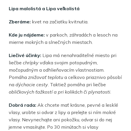
Lipa malolistá a Lipa veľkolistá
Zberáme:
kvet na začiatku kvitnutia.
Kde ju nájdeme:
v parkoch, záhradách a lesoch na
mierne mokrých a slnečných miestach.
Liečivé účinky:
Lipa má nenahraditeľné miesto pri
liečbe
chrípky
vďaka svojim potopudným,
močopudným a odhlieňovacím vlastnostiam.
Pomáha
znižovať teplotu
a celkovo priaznivo pôsobí
na
dýchacie cesty
. Taktiež pomáha pri liečbe
obličkových ťažkostí a pri kolikách či plynatosti
.
Dobrá rada:
Ak chcete mať krásne, pevné a lesklé
vlasy, urobte si odvar z lipy a prelejte si ním mokré
vlasy. Nevynechajte ani pokožku, odvar si do nej
jemne vmasírujte. Po 30 minútach si vlasy