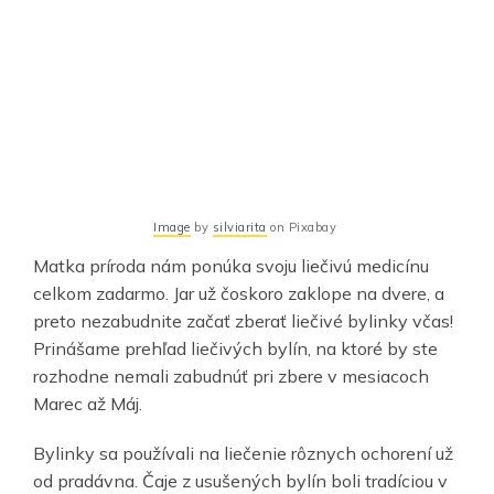
Image
by
silviarita
on Pixabay
Matka príroda nám ponúka svoju liečivú medicínu
celkom zadarmo. Jar už čoskoro zaklope na dvere, a
preto nezabudnite začať zberať liečivé bylinky včas!
Prinášame prehľad liečivých bylín, na ktoré by ste
rozhodne nemali zabudnúť pri zbere v mesiacoch
Marec až Máj.
Bylinky sa používali na liečenie rôznych ochorení už
od pradávna. Čaje z usušených bylín boli tradíciou v