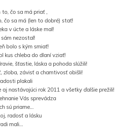
to, čo sa má priať ,
, čo sa má (len to dobré) stať!
ka v úcte a láske mal!
 sám nezostal!
ň bolo s kým smiať!
 kus chleba do dlaní vziať!
vie, šťastie, láska a pohoda slúžili!
 zloba, závisť a chamtivosť obišli!
adosti plakali
 aj nastávajúci rok 2011 a všetky ďalšie prežili!
ehnanie Vás sprevádza
ch sú priame…
j, radosť a lásku
adi mali…