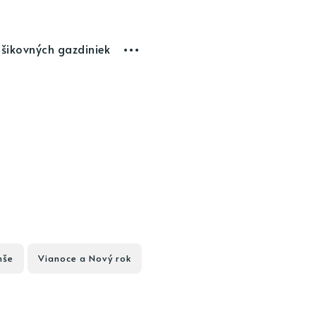
 šikovných gazdiniek
nše
Vianoce a Nový rok