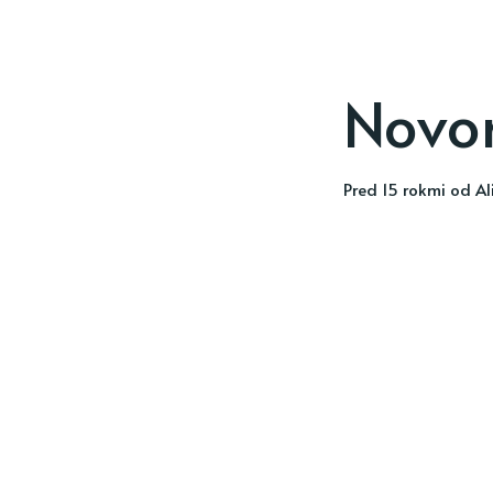
Novor
pred 15 rokmi
od
Al