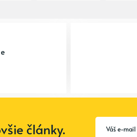
ne
šie články.