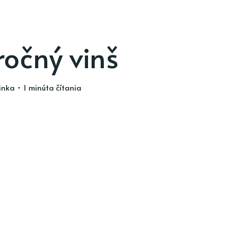
očný vinš
inka
• 1 minúta čítania