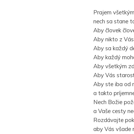
Prajem všetkým 
nech sa stane to
Aby človek člove
Aby nikto z Vás
Aby sa každý de
Aby každý mohol
Aby všetkým zdra
Aby Vás starosť,
Aby ste iba od r
a takto príjemne
Nech Božie pož
a Vaše cesty ne
Rozdávajte poko
aby Vás všade r