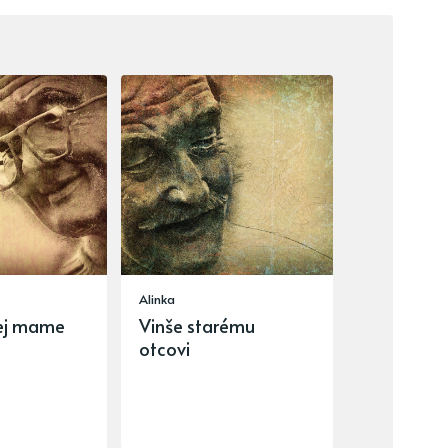
Alinka
rej mame
Vinše starému
otcovi