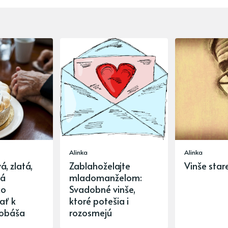
Alinka
Alinka
, zlatá,
Zablahoželajte
Vinše sta
ná
mladomanželom:
ko
Svadobné vinše,
ať k
ktoré potešia i
sobáša
rozosmejú