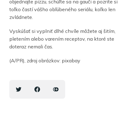
objednajte pizzu, schúľte sa na gauči a pozrite si
toľko častí vášho obľúbeného seriálu, koľko len
zvládnete.
Vyskúšať si vyplniť dlhé chvíle môžete aj šitím,
pletením alebo varením receptov, na ktoré ste
doteraz nemali čas.
(A/PR), zdroj obrázkov: pixabay