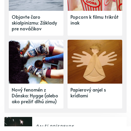
Objavte čaro
Popcorn k filmu trikrát
skialpinizmu: Základy
inak
pre nováčikov
Nový fenomén z
Papierový anjel s
Dánska: Hygge (alebo
krídlami
ako prežiť dlhú zimu)
ĎALŠÍ PRÍSPEVOK