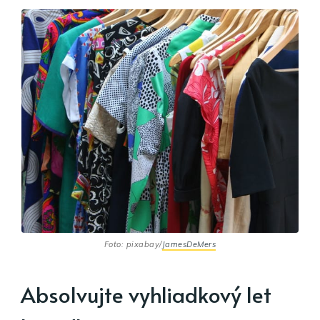
Foto: pixabay/
JamesDeMers
Absolvujte vyhliadkový let