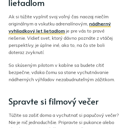
lietadlom
Ak si túžite vyplniť svoj voľný čas naozaj niečím
originálnym a vskutku adrenalínovým,
nádherný
vyhliadkový let lietadlom
je pre vás to pravé
riešenie. Vidieť svet, ktorý dávno poznáte z vtáčej
perspektívy, je úplne iné, ako to, na čo ste boli
doteraz zvyknutí.
So skúseným pilotom v kabíne sa budete cítiť
bezpečne, vďaka čomu sa stane vychutnávanie
nádherných výhľadov nezabudnuteľným zážitkom.
Spravte si filmový večer
Túžite sa zašiť doma a vychutnať si papučový večer?
Nie je nič jednoduchšie. Pripravte si pukance alebo