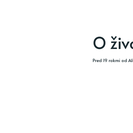
O živ
pred 19 rokmi
od
Al