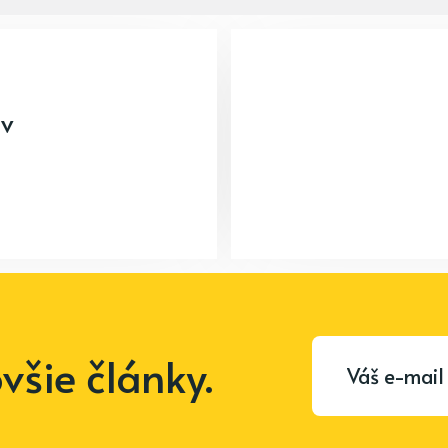
av
šie články.