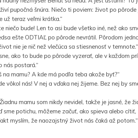
a riadny nezmysel! Behať sa nedá. A jesť ústami? To j
živí pupočná šnúra. Niečo ti poviem: život po pôrode 
 už teraz veľmi krátka.“
ite niečo bude! Len to asi bude všetko iné, než ako sm
redsa ešte ODTIAĽ po pôrode nevrátil. Pôrodom jedn
život nie je nič než vlečúca sa stiesnenosť v temnote.“
sne, ako to bude po pôrode vyzerať, ale v každom pr
 nás postará.“
š na mamu? A kde má podľa teba akože byť?“
e vôkol nás! V nej a vďaka nej žijeme. Bez nej by s
Žiadnu mamu som nikdy nevidel, takže je jasné, že žia
eď sme potichu, môžeme začuť, ako spieva alebo cítiť,
i fakt myslím, že naozajstný život nás čaká až potom.“