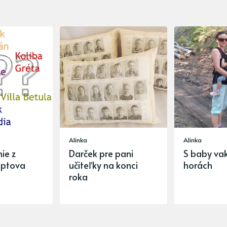
Alinka
Alinka
ie z
Darček pre pani
S baby va
iptova
učiteľky na konci
horách
roka