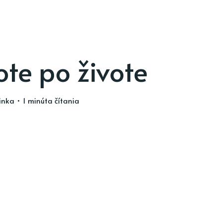
ote po živote
inka
• 1 minúta čítania