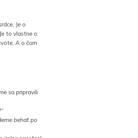
rdce. Je o
Je to vlastne o
ivote. A o čom
e sa pripravili
?“
udeme behať po