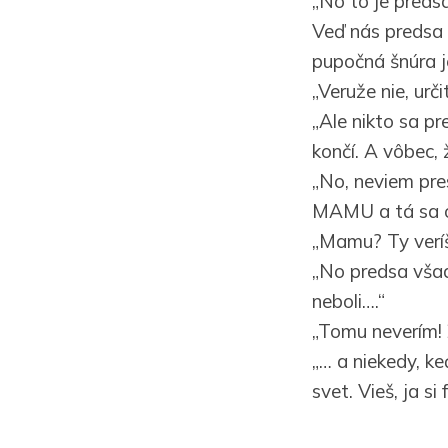
„No to je preds
Veď nás predsa 
pupočná šnúra je
„Veruže nie, urč
„Ale nikto sa p
končí. A vôbec, 
„No, neviem pre
MAMU a tá sa o
„Mamu? Ty verí
„No predsa všad
neboli….“
„Tomu neverím! 
„… a niekedy, k
svet. Vieš, ja s