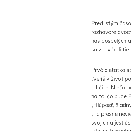
Pred istým časo
rozhovore dvoch
nás dospelých a
sa zhovárali ti
Prvé dieťatko s
„Veríš v život p
„Určite. Niečo 
na to, čo bude
„Hlúposť, žiadn
„To presne nevi
svojich a jesť ús