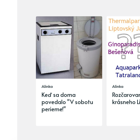
Alinka
Alinka
Keď sa doma
Rozčarovan
povedalo "V sobotu
krásneho L
perieme!"