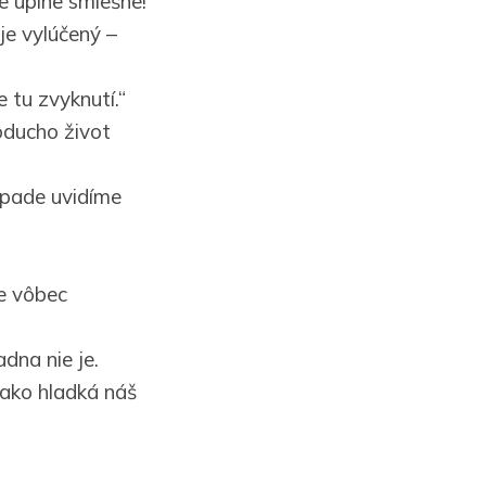
e úplne smiešne!
je vylúčený –
e tu zvyknutí.“
oducho život
ípade uvidíme
me vôbec
dna nie je.
 ako hladká náš