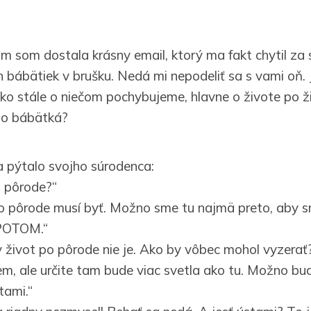
m som dostala krásny email, ktorý ma fakt chytil za s
 bábätiek v brušku. Nedá mi nepodeliť sa s vami oň. 
ko stále o niečom pochybujeme, hlavne o živote po ž
eto bábätká?
a pýtalo svojho súrodenca:
o pôrode?“
po pôrode musí byť. Možno sme tu najmä preto, aby sm
 POTOM.“
y život po pôrode nie je. Ako by vôbec mohol vyzerať
em, ale určite tam bude viac svetla ako tu. Možno b
tami.“