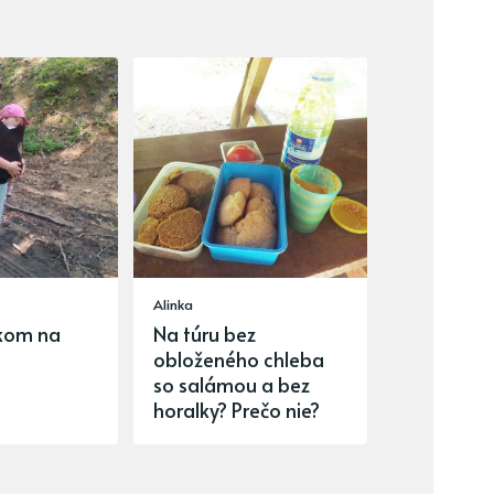
Alinka
kom na
Na túru bez
obloženého chleba
so salámou a bez
horalky? Prečo nie?