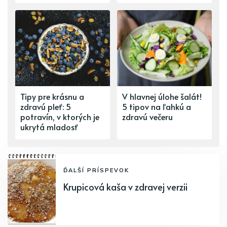
Tipy pre krásnu a
V hlavnej úlohe šalát!
zdravú pleť: 5
5 tipov na ľahkú a
potravín, v ktorých je
zdravú večeru
ukrytá mladosť
ĎALŠÍ PRÍSPEVOK
Krupicová kaša v zdravej verzii