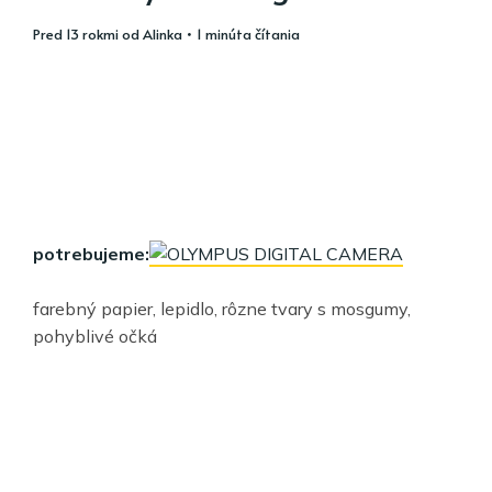
pred 13 rokmi
od
Alinka
• 1 minúta čítania
potrebujeme:
farebný papier, lepidlo, rôzne tvary s mosgumy,
pohyblivé očká