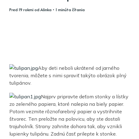
pred 19 rokmi
od
Alinka
• 1 minúta čítania
Aby deti neboli ukrátené od jarného
tvorenia, môžete s nimi spraviť takýto obrázok plný
tulipánov.
Najprv pripravte deťom stonky a lístky
zo zeleného papiera, ktoré nalepia na biely papier.
Potom vezmite rôznofarebný papier a vystrihnite
štvorec. Ten preložte na polovicu, aby ste dostali
trojuholník. Strany zahnite dohora tak, aby vznikli
lupienky tulipánu. Zadnú časť prilepte k stonke.