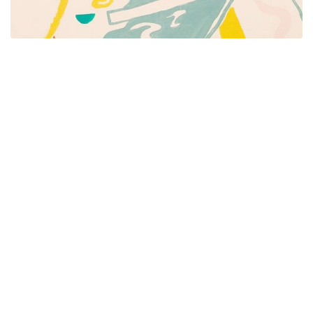
Píšeme pre mamičky aj oteckov. Kreatívne nápady
pre čas s deťmi. Články o rodine, básničky a pesničky
pre deti. Slovenské zvyky a sviatky a recepty.