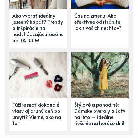
Ako vybrať ideálny
Čas na zmenu: Ako
jesenný kabát? Trendy
efektívne odstránite
a inšpirácie na
lak z vašich nechtov?
nadchádzajúcu sezónu
od TATUUM
Túžite mať dokonalé
Štýlové a pohodlné:
vlasy aj druhý deň po
Dámske overaly a šaty
umytí? Vieme, ako na
na leto – ideálne
to!
riešenie na horúce dni!