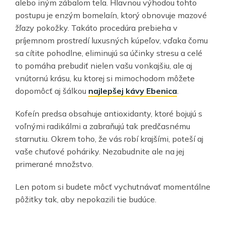
alebo iným zábalom tela. Hlavnou výhodou tohto
postupu je enzým bomelaín, ktorý obnovuje mazové
žľazy pokožky. Takáto procedúra prebieha v
príjemnom prostredí luxusných kúpeľov, vďaka čomu
sa cítite pohodlne, eliminujú sa účinky stresu a celé
to pomáha prebudiť nielen vašu vonkajšiu, ale aj
vnútornú krásu, ku ktorej si mimochodom môžete
dopomôcť aj šálkou
najlepšej kávy Ebenica
.
Kofeín predsa obsahuje antioxidanty, ktoré bojujú s
voľnými radikálmi a zabraňujú tak predčasnému
starnutiu. Okrem toho, že vás robí krajšími, poteší aj
vaše chuťové poháriky. Nezabudnite ale na jej
primerané množstvo.
Len potom si budete môcť vychutnávať momentálne
pôžitky tak, aby nepokazili tie budúce.