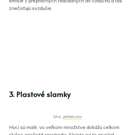
emisie z prepravných nákladných do vzduchu a tak
znečisťujú ovzdušie.
3. Plastové slamky
Zdroj:
pxhere.com
Hoci sú malé, vo veľkom množstve dokážu celkom
slušne znečistiť prostredie. Skúste na to myslieť