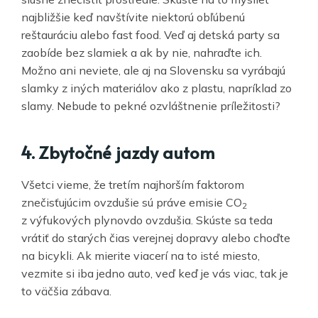
najbližšie keď navštívite niektorú obľúbenú
reštauráciu alebo fast food. Veď aj detská party sa
zaobíde bez slamiek a ak by nie, nahraďte ich.
Možno ani neviete, ale aj na Slovensku sa vyrábajú
slamky z iných materiálov ako z plastu, napríklad zo
slamy. Nebude to pekné ozvláštnenie príležitosti?
4. Zbytočné jazdy autom
Všetci vieme, že tretím najhorším faktorom
znečisťujúcim ovzdušie sú práve emisie CO
2
z výfukových plynovdo ovzdušia. Skúste sa teda
vrátiť do starých čias verejnej dopravy alebo choďte
na bicykli. Ak mierite viacerí na to isté miesto,
vezmite si iba jedno auto, veď keď je vás viac, tak je
to väčšia zábava.