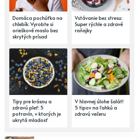
Domáca pochúťka na
Vstávanie bez stresu:
chlebík: Vyrobte si
Super rýchle a zdravé
orieškové maslo bez
raňajky
skrytých prísad
Tipy pre krásnu a
V hlavnej úlohe šalát!
zdravú pleť: 5
5 tipov na ľahkú a
potravín, v ktorých je
zdravú večeru
ukrytá mladosť