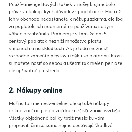
Používanie igelitových tašiek v našej krajine bolo
práve z ekologických dôvodov spoplatnené. Hoci už
ich v obchode nedostanete k nákupu zdarma, ale iba
za poplatok, ich nadmernému používaniu sa tým
vôbec nezabránilo. Problém je v tom, že ani 5-
centový poplatok nezníži množstvo plastu
v moriach a na skládkach. Ak je teda možnosť,
rozhodne zameňte plastovú tašku za plátennú, ktorú
si môžete nosiť so sebou a ušetriť tak nielen peniaze,
ale aj životné prostredie.
2. Nákupy online
Možno to znie neuveriteľne, ale aj také nákupy
online značne prispievajú ku znečisťovaniu ovzdušia.
Všetky objednané balíky totiž musia ku vám
prepraviť, čím sa samozrejme dostávajú škodlivé