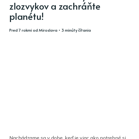
zlozvykov a zachráňte
planétu!
pred 7 rokmi
od
Miroslava
• 3 minúty čítania
Nachádzame sa v dobe, keď je viac ako potrebné si