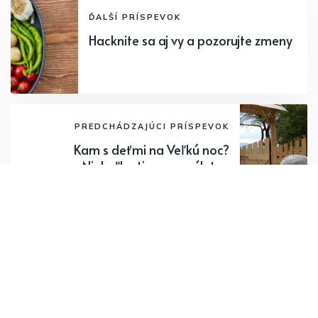
ĎALŠÍ PRÍSPEVOK
Hacknite sa aj vy a pozorujte zmeny
PREDCHÁDZAJÚCI PRÍSPEVOK
Kam s deťmi na Veľkú noc?
Niekoľko tipov na výlety...
Odoberajte najnovšie články.
Odoberať