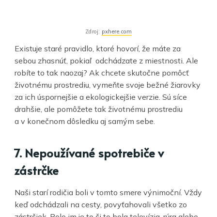
Zdroj:
pxhere.com
Existuje staré pravidlo, ktoré hovorí, že máte za
sebou zhasnúť, pokiaľ odchádzate z miestnosti. Ale
robíte to tak naozaj? Ak chcete skutočne pomôcť
životnému prostrediu, vymeňte svoje bežné žiarovky
za ich úspornejšie a ekologickejšie verzie. Sú síce
drahšie, ale pomôžete tak životnému prostrediu
a v konečnom dôsledku aj samým sebe.
7.
Nepoužívané spotrebiče v
zástrčke
Naši starí rodičia boli v tomto smere výnimoční. Vždy
keď odchádzali na cesty, povyťahovali všetko zo
zástrčiek. Bolo im je to či to bola televízia, rúra alebo