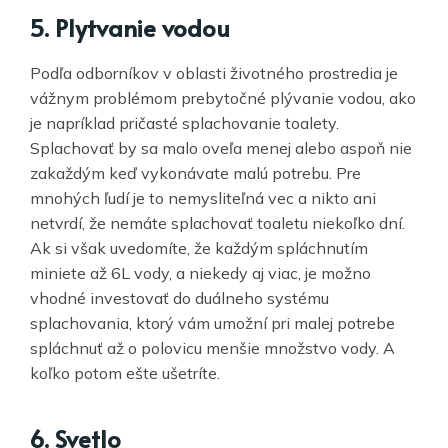
5. Plytvanie vodou
Podľa odborníkov v oblasti životného prostredia je
vážnym problémom prebytočné plývanie vodou, ako
je napríklad pričasté splachovanie toalety.
Splachovať by sa malo oveľa menej alebo aspoň nie
zakaždým keď vykonávate malú potrebu. Pre
mnohých ľudí je to nemysliteľná vec a nikto ani
netvrdí, že nemáte splachovať toaletu niekoľko dní.
Ak si však uvedomíte, že každým spláchnutím
miniete až 6L vody, a niekedy aj viac, je možno
vhodné investovať do duálneho systému
splachovania, ktorý vám umožní pri malej potrebe
spláchnuť až o polovicu menšie množstvo vody. A
koľko potom ešte ušetríte.
6. Svetlo