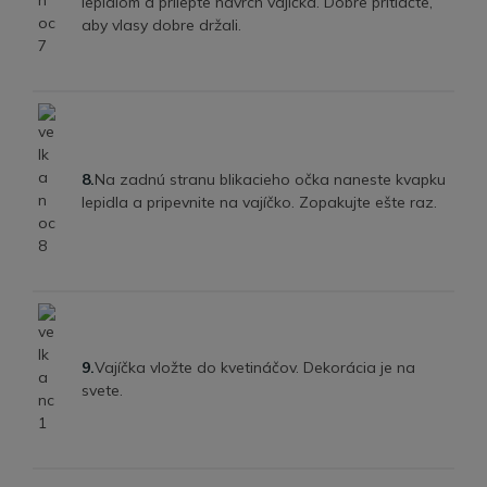
lepidlom a prilepte navrch vajíčka. Dobre pritlačte,
aby vlasy dobre držali.
8.
Na zadnú stranu blikacieho očka naneste kvapku
lepidla a pripevnite na vajíčko. Zopakujte ešte raz.
9.
Vajíčka vložte do kvetináčov. Dekorácia je na
svete.