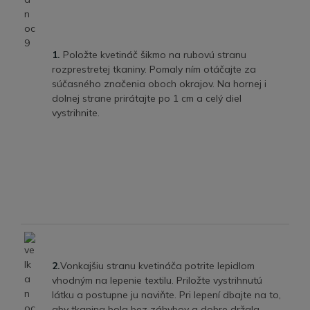
1.
Položte kvetináč šikmo na rubovú stranu
rozprestretej tkaniny. Pomaly ním otáčajte za
súčasného značenia oboch okrajov. Na hornej i
dolnej strane prirátajte po 1 cm a celý diel
vystrihnite.
2.
Vonkajšiu stranu kvetináča potrite lepidlom
vhodným na lepenie textilu. Priložte vystrihnutú
látku a postupne ju naviňte. Pri lepení dbajte na to,
aby tkanina bola bez záhybov a dobre držala.