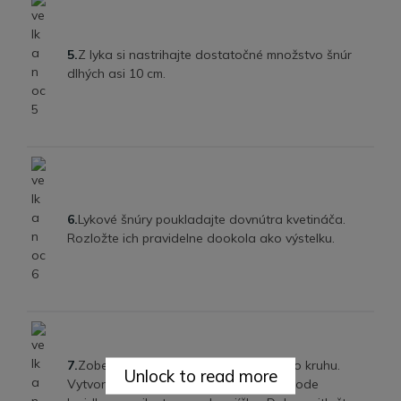
5.
Z lyka si nastrihajte dostatočné množstvo šnúr
dlhých asi 10 cm.
6.
Lykové šnúry poukladajte dovnútra kvetináča.
Rozložte ich pravidelne dookola ako výstelku.
7.
Zoberte si kúsok sisalu a stočte ho do kruhu.
Unlock to read more
Vytvorte tzv. vlasy, ktoré potrite po obvode