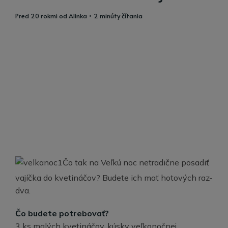
pred 20 rokmi
od
Alinka
• 2 minúty čítania
Čo tak na Veľkú noc netradične posadiť
vajíčka do kvetináčov? Budete ich mať hotových raz-
dva.
Čo budete potrebovať?
3 ks malých kvetináčov, kúsky veľkonočnej