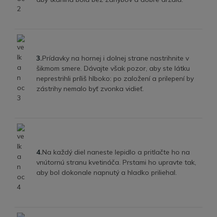
3.
Prídavky na hornej i dolnej strane nastrihnite v
šikmom smere. Dávajte však pozor, aby ste látku
neprestrihli príliš hlboko: po založení a prilepení by
zástrihy nemalo byť zvonka vidieť.
4.
Na každý diel naneste lepidlo a pritlačte ho na
vnútornú stranu kvetináča. Prstami ho upravte tak,
aby bol dokonale napnutý a hladko priliehal.