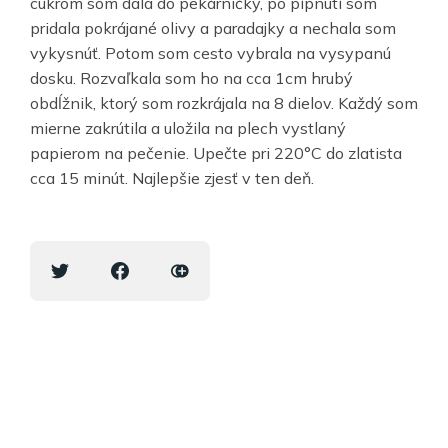
cukrom som dala do pekárničky, po pípnutí som
pridala pokrájané olivy a paradajky a nechala som
vykysnúť. Potom som cesto vybrala na vysypanú
dosku. Rozvaľkala som ho na cca 1cm hrubý
obdĺžnik, ktorý som rozkrájala na 8 dielov. Každý som
mierne zakrútila a uložila na plech vystlaný
papierom na pečenie. Upečte pri 220°C do zlatista
cca 15 minút. Najlepšie zjesť v ten deň.