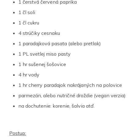
1 čerstvá červená paprika
1 čl soli
1 čl cukru
4 strúčiky cesnaku
1 paradajková pasata (alebo pretlak)
1 PL svetlej miso pasty
1 hr sušenej šošovice
4 hr vody
1 hr cherry paradajok nakrájaných na polovice
parmezán, alebo nutričné droždie (vegan verzia)
na dochutenie: korenie, šalvia atď.
Postup: