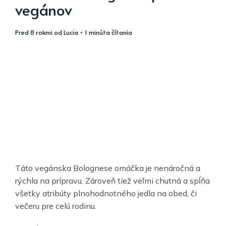
vegánov
pred 8 rokmi
od
Lucia
• 1 minúta čítania
Táto vegánska Bolognese omáčka je nenáročná a
rýchla na prípravu. Zároveň tiež veľmi chutná a spĺňa
všetky atribúty plnohodnotného jedla na obed, či
večeru pre celú rodinu.