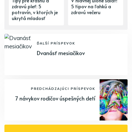
Tipy pre krásnu a
V hlavnej úlohe šalát!
zdravú pleť: 5
5 tipov na ľahkú a
potravín, v ktorých je
zdravú večeru
ukrytá mladosť
ĎALŠÍ PRÍSPEVOK
Dvanásť mesiačikov
PREDCHÁDZAJÚCI PRÍSPEVOK
7 návykov rodičov úspešných detí