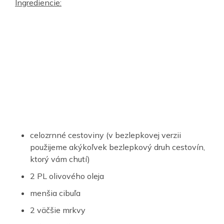
Ingrediencie:
celozrnné cestoviny (v bezlepkovej verzii
použijeme akýkoľvek bezlepkový druh cestovín,
ktorý vám chutí)
2 PL olivového oleja
menšia cibuľa
2 väčšie mrkvy