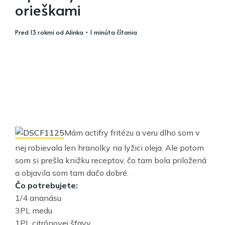
orieškami
pred 13 rokmi
od
Alinka
• 1 minúta čítania
Mám actifry fritézu a veru dlho som v
nej robievala len hranolky na lyžici oleja. Ale potom
som si prešla knižku receptov, čo tam bola priložená
a objavila som tam dačo dobré.
Čo potrebujete:
1/4 ananásu
3PL medu
1PL citrónovej šťavy