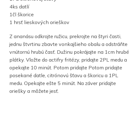
4ks datlí
1čl škorice
1 hrsť lieskových orieškov
Z ananásu odkrojte ružicu, prekrojte na štyri časti,
jednu štvrtinu zbavte vonkajšieho obalu a odstráňte
vnútornú hrubú časť. Dužinu pokrájajte na 1cm hrubé
plátky. Vložte do actifry fritézy, pridajte 2PL medu a
opekajte 10 minút. Potom pridajte Potom pridajte
posekané datle, citrónovú šťavu a škoricu a 1PL
medu. Opekajte ešte 5 minút. Na záver pridajte
oriešky a môžete jesť.