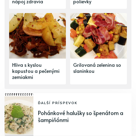
nápoj zdravia
polievky
Hliva s kyslou
Grilovaná zelenina so
kapustou a pečenými
slaninkou
zemiakmi
ĎALŠÍ PRÍSPEVOK
Pohánkové halušky so špenátom a
šampiňónmi