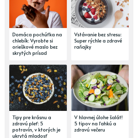
Domáca pochúťka na
Vstávanie bez stresu:
chlebík: Vyrobte si
Super rýchle a zdravé
orieškové maslo bez
raňajky
skrytých prísad
Tipy pre krásnu a
V hlavnej úlohe šalát!
zdravú pleť: 5
5 tipov na ľahkú a
potravín, v ktorých je
zdravú večeru
ukrytá mladosť