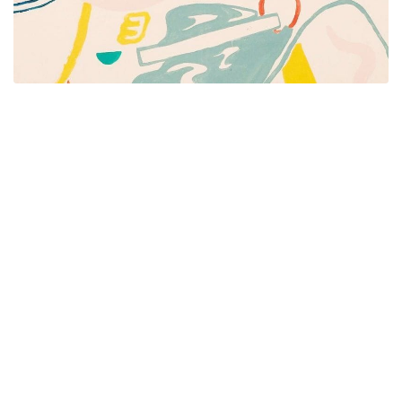
Píšeme pre mamičky aj oteckov. Kreatívne nápady
pre čas s deťmi. Články o rodine, básničky a pesničky