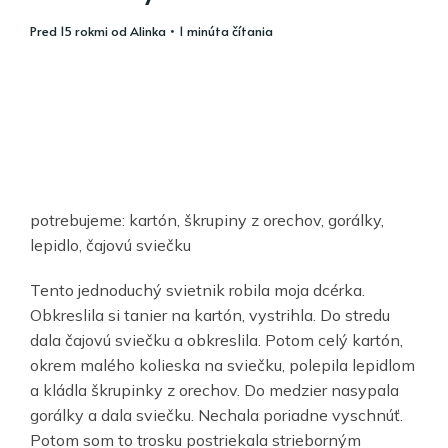
pred 15 rokmi
od
Alinka
• 1 minúta čítania
potrebujeme: kartón, škrupiny z orechov, gorálky,
lepidlo, čajovú sviečku
Tento jednoduchý svietnik robila moja dcérka.
Obkreslila si tanier na kartón, vystrihla. Do stredu
dala čajovú sviečku a obkreslila. Potom celý kartón,
okrem malého kolieska na sviečku, polepila lepidlom
a kládla škrupinky z orechov. Do medzier nasypala
gorálky a dala sviečku. Nechala poriadne vyschnúť.
Potom som to trosku postriekala strieborným