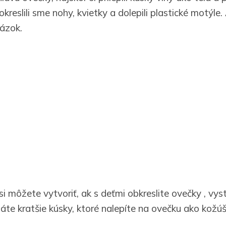
okreslili sme nohy, kvietky a dolepili plastické motýle.
rázok.
 môžete vytvoriť, ak s deťmi obkreslite ovečky , vyst
háte kratšie kúsky, ktoré nalepíte na ovečku ako kožúš