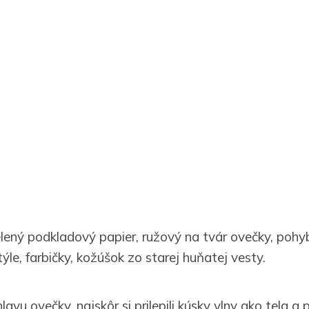
ený podkladový papier, ružový na tvár ovečky, pohybli
le, farbičky, kožúšok zo starej huňatej vesty.
 hlavu ovečky, najskôr si prilepili kúsky vlny ako tela 