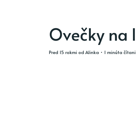
Ovečky na 
pred 15 rokmi
od
Alinka
• 1 minúta čítan