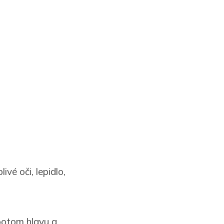
vé oči, lepidlo,
a potom hlavu a