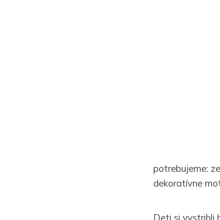
potrebujeme: zel
dekoratívne motý
Deti si vystrihli