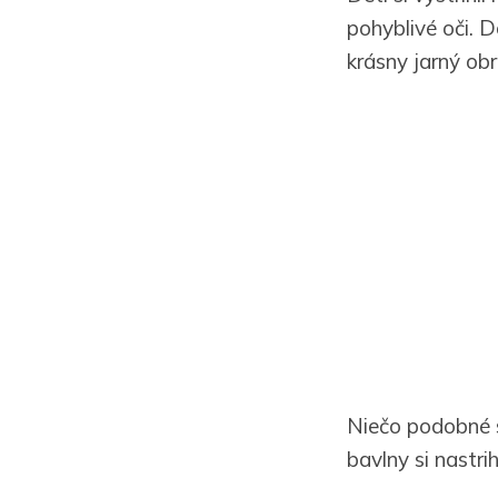
pohyblivé oči. D
krásny jarný ob
Niečo podobné si
bavlny si nastri