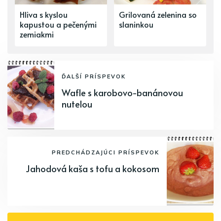
Hliva s kyslou
Grilovaná zelenina so
kapustou a pečenými
slaninkou
zemiakmi
ĎALŠÍ PRÍSPEVOK
Wafle s karobovo-banánovou
nutelou
PREDCHÁDZAJÚCI PRÍSPEVOK
Jahodová kaša s tofu a kokosom