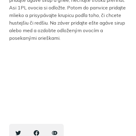
pridajte agáve sirup a ghee, nechajte trošku prehriať.
Asi 1PL ovocia si odložte. Potom do panvice pridajte
mlieko a prisypávajte krupicu podľa toho, či chcete
hustejšiu či redšiu. Na záver pridajte ešte agáve sirup
alebo med a ozdobte odloženým ovocím a
posekanými orieškami.