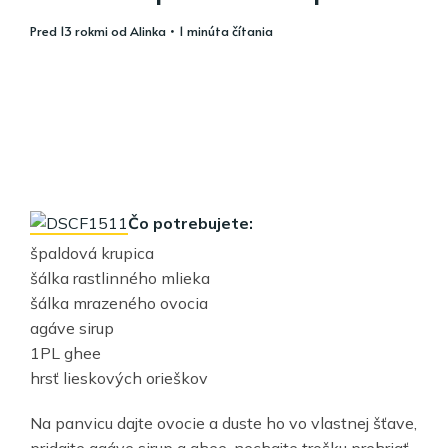
pred 13 rokmi
od
Alinka
• 1 minúta čítania
Čo potrebujete:
špaldová krupica
šálka rastlinného mlieka
šálka mrazeného ovocia
agáve sirup
1PL ghee
hrsť lieskových orieškov
Na panvicu dajte ovocie a duste ho vo vlastnej šťave,