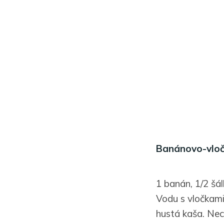
Banánovo-vlo
1 banán, 1/2 šá
Vodu s vločkami
hustá kaša. Nech