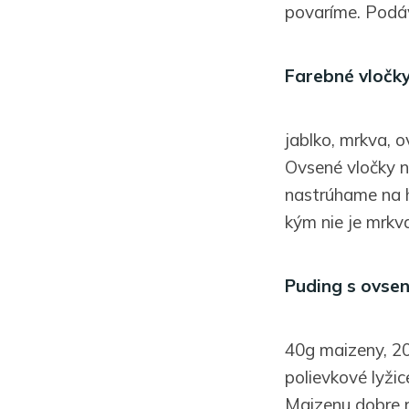
povaríme. Podá
Farebné vločk
jablko, mrkva, o
Ovsené vločky n
nastrúhame na h
kým nie je mrkv
Puding s ovse
40g maizeny, 20
polievkové lyžic
Maizenu dobre r