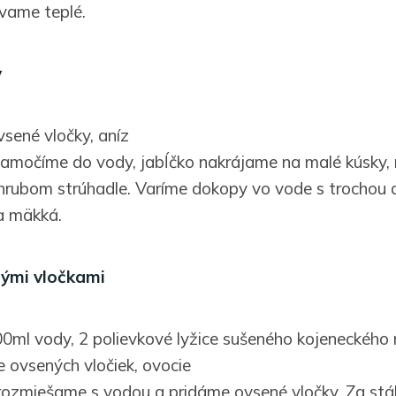
vame teplé.
y
vsené vločky, aníz
amočíme do vody, jabĺčko nakrájame na malé kúsky,
rubom strúhadle. Varíme dokopy vo vode s trochou a
a mäkká.
nými vločkami
0ml vody, 2 polievkové lyžice sušeného kojeneckého 
e ovsených vločiek, ovocie
ozmiešame s vodou a pridáme ovsené vločky. Za stá