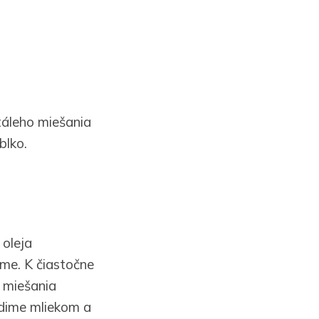
táleho miešania
blko.
 oleja
me. K čiastočne
o miešania
edime mliekom a