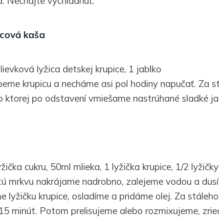
. Nechajte vychladnúť.
icová kaša
olievková lyžica detskej krupice, 1 jablko
eme krupicu a necháme asi pol hodiny napučať. Za s
o ktorej po odstavení vmiešame nastrúhané sladké ja
žička cukru, 50ml mlieka, 1 lyžička krupice, 1/2 lyžičky
ú mrkvu nakrájame nadrobno, zalejeme vodou a dusí
 lyžičku krupice, osladíme a pridáme olej. Za stáleh
 15 minút. Potom prelisujeme alebo rozmixujeme, zri