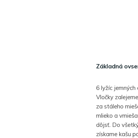
Základná ovse
6 lyžíc jemných
Vločky zalejem
za stáleho mieš
mlieko a vmieša
dôjsť. Do všetk
získame kašu po