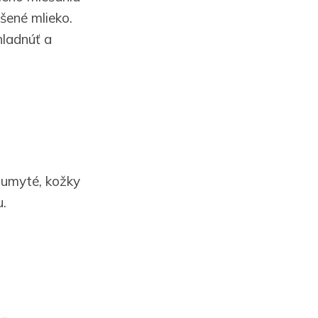
šené mlieko.
ladnúť a
 umyté, kožky
.