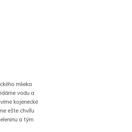
eckého mlieka
ridáme vodu a
avíme kojenecké
e ešte chvíľu
zeleninu a tým