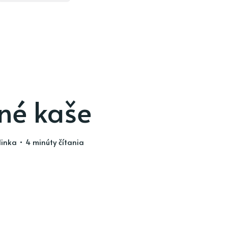
né kaše
linka
• 4 minúty čítania