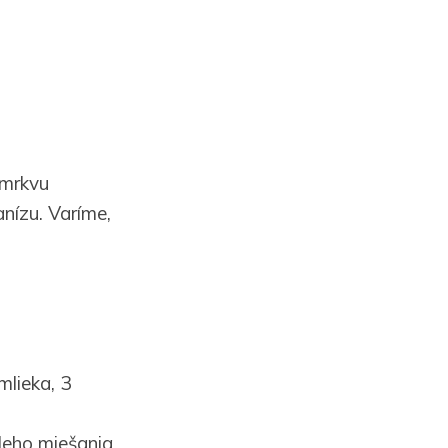
 mrkvu
nízu. Varíme,
mlieka, 3
leho miešania