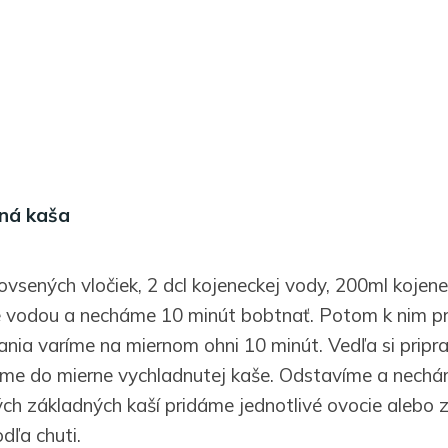
ná kaša
 ovsených vločiek, 2 dcl kojeneckej vody, 200ml kojen
e vodou a necháme 10 minút bobtnať. Potom k nim p
ania varíme na miernom ohni 10 minút. Vedľa si pripr
me do mierne vychladnutej kaše. Odstavíme a nechám
ých základných kaší pridáme jednotlivé ovocie alebo 
dľa chuti.