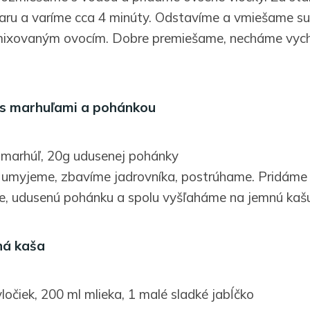
aru a varíme cca 4 minúty. Odstavíme a vmiešame su
ixovaným ovocím. Dobre premiešame, necháme vych
 s marhuľami a pohánkou
 marhúľ, 20g udusenej pohánky
, umyjeme, zbavíme jadrovníka, postrúhame. Pridáme
e, udusenú pohánku a spolu vyšľaháme na jemnú kašu
ná kaša
ločiek, 200 ml mlieka, 1 malé sladké jabĺčko