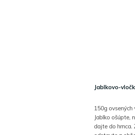
Jablkovo-vloč
150g ovsených v
Jablko ošúpte, 
dajte do hrnca.