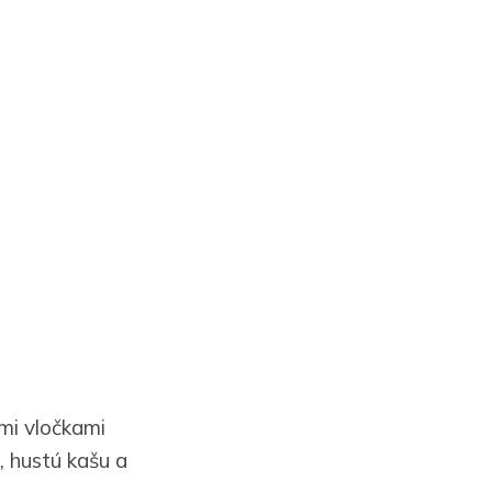
ými vločkami
, hustú kašu a