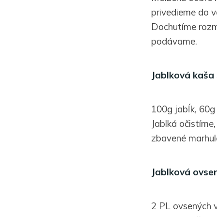
privedieme do v
Dochutíme rozm
podávame.
Jablková kaša
100g jabĺk, 60g
Jablká očistíme
zbavené marhul
Jablková ovse
2 PL ovsených v