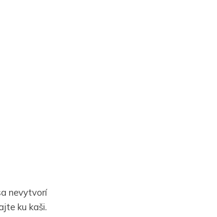
sa nevytvorí
jte ku kaši.