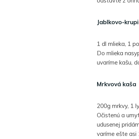
odstavte z ohňa
Jablkovo-krup
1 dl mlieka, 1 p
Do mlieka nasyp
uvaríme kašu, d
Mrkvová kaša
200g mrkvy, 1 ly
Očistenú a umyt
udusenej pridáme
varíme ešte asi