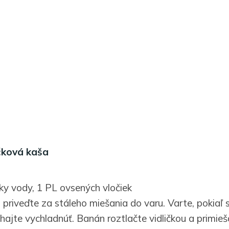
čková kaša
lky vody, 1 PL ovsených vločiek
 priveďte za stáleho miešania do varu. Varte, pokiaľ 
ajte vychladnúť. Banán roztlačte vidličkou a primieša