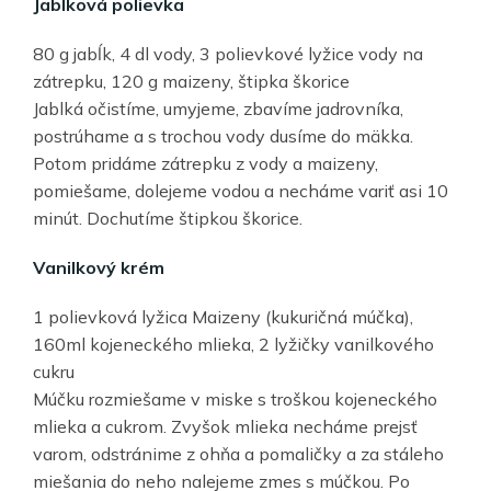
Jablková polievka
80 g jabĺk, 4 dl vody, 3 polievkové lyžice vody na
zátrepku, 120 g maizeny, štipka škorice
Jablká očistíme, umyjeme, zbavíme jadrovníka,
postrúhame a s trochou vody dusíme do mäkka.
Potom pridáme zátrepku z vody a maizeny,
pomiešame, dolejeme vodou a necháme variť asi 10
minút. Dochutíme štipkou škorice.
Vanilkový krém
1 polievková lyžica Maizeny (kukuričná múčka),
160ml kojeneckého mlieka, 2 lyžičky vanilkového
cukru
Múčku rozmiešame v miske s troškou kojeneckého
mlieka a cukrom. Zvyšok mlieka necháme prejsť
varom, odstránime z ohňa a pomaličky a za stáleho
miešania do neho nalejeme zmes s múčkou. Po