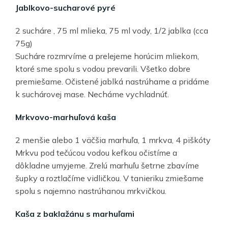
Jablkovo-sucharové pyré
2 sucháre , 75 ml mlieka, 75 ml vody, 1/2 jablka (cca
75g)
Sucháre rozmrvíme a prelejeme horúcim mliekom,
ktoré sme spolu s vodou prevarili. Všetko dobre
premiešame. Očistené jablká nastrúhame a pridáme
k suchárovej mase. Necháme vychladnúť.
Mrkvovo-marhuľová kaša
2 menšie alebo 1 väčšia marhuľa, 1 mrkva, 4 piškóty
Mrkvu pod tečúcou vodou kefkou očistíme a
dôkladne umyjeme. Zrelú marhuľu šetrne zbavíme
šupky a roztlačíme vidličkou. V tanieriku zmiešame
spolu s najemno nastrúhanou mrkvičkou.
Kaša z baklažánu s marhuľami