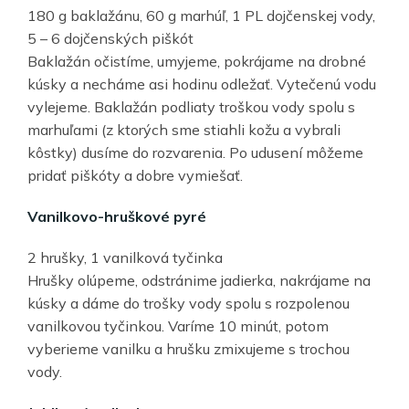
180 g baklažánu, 60 g marhúľ, 1 PL dojčenskej vody,
5 – 6 dojčenských piškót
Baklažán očistíme, umyjeme, pokrájame na drobné
kúsky a necháme asi hodinu odležať. Vytečenú vodu
vylejeme. Baklažán podliaty troškou vody spolu s
marhuľami (z ktorých sme stiahli kožu a vybrali
kôstky) dusíme do rozvarenia. Po udusení môžeme
pridať piškóty a dobre vymiešať.
Vanilkovo-hruškové pyré
2 hrušky, 1 vanilková tyčinka
Hrušky olúpeme, odstránime jadierka, nakrájame na
kúsky a dáme do trošky vody spolu s rozpolenou
vanilkovou tyčinkou. Varíme 10 minút, potom
vyberieme vanilku a hrušku zmixujeme s trochou
vody.