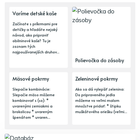
Varíme detské kaše
Začínate s príkrmami pre
detičky a hľadáte nejaký
návod, ako pripraviť
obilninové kaše? Tu je
zoznam tých
najpoužívanejších druhov...
Polievočka do zásoby
Mäsové pokrmy
Zeleninové pokrmy
Slepačie kombinácie:
Ako sa dá vylepšiť zelenina:
Slepačie mäso môžeme
Do pripraveného jedla
kombinovať s (so): *
môžeme vo veľmi malom
uvarenými zemiakmi a
množstve pridať: * štipku
brokolicou * uvareným
muškátového oriešku (veľmi...
špenátom * uvaren...