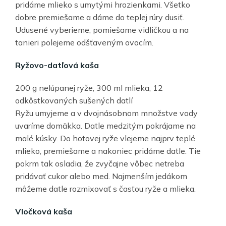
pridáme mlieko s umytými hrozienkami. Všetko
dobre premiešame a dáme do teplej rúry dusiť.
Udusené vyberieme, pomiešame vidličkou a na
tanieri polejeme odšťaveným ovocím.
Ryžovo-datľová kaša
200 g nelúpanej ryže, 300 ml mlieka, 12
odkôstkovaných sušených datlí
Ryžu umyjeme a v dvojnásobnom množstve vody
uvaríme domäkka. Datle medzitým pokrájame na
malé kúsky. Do hotovej ryže vlejeme najprv teplé
mlieko, premiešame a nakoniec pridáme datle. Tie
pokrm tak osladia, že zvyčajne vôbec netreba
pridávať cukor alebo med. Najmenším jedákom
môžeme datle rozmixovať s časťou ryže a mlieka.
Vločková kaša