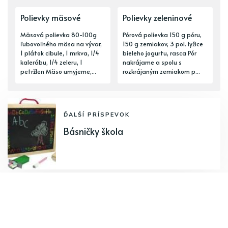
Polievky mäsové
Polievky zeleninové
Mäsová polievka 80-100g
Pórová polievka 150 g póru,
ľubovoľného mäsa na vývar,
150 g zemiakov, 3 pol. lyžice
1 plátok cibule, 1 mrkva, 1/4
bieleho jogurtu, rasca Pór
kalerábu, 1/4 zeleru, 1
nakrájame a spolu s
petržlen Mäso umyjeme,...
rozkrájaným zemiakom p...
ĎALŠÍ PRÍSPEVOK
Básničky škola
PREDCHÁDZAJÚCI PRÍSPEVOK
Patizón ako váza