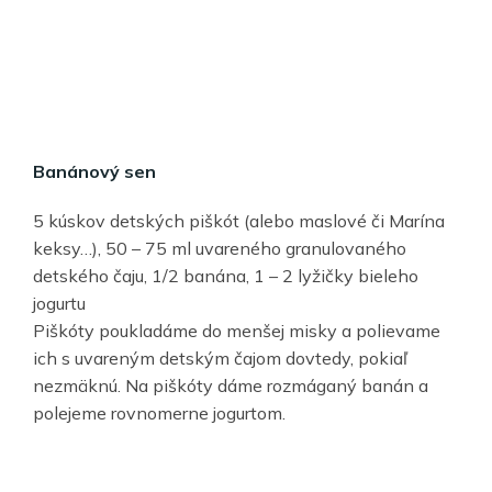
Banánový sen
5 kúskov detských piškót (alebo maslové či Marína
keksy…), 50 – 75 ml uvareného granulovaného
detského čaju, 1/2 banána, 1 – 2 lyžičky bieleho
jogurtu
Piškóty poukladáme do menšej misky a polievame
ich s uvareným detským čajom dovtedy, pokiaľ
nezmäknú. Na piškóty dáme rozmáganý banán a
polejeme rovnomerne jogurtom.