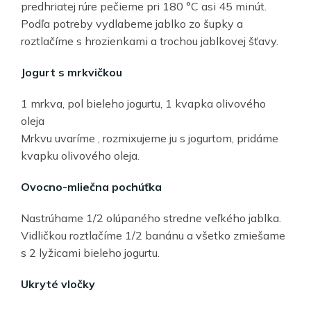
predhriatej rúre pečieme pri 180 °C asi 45 minút.
Podľa potreby vydlabeme jablko zo šupky a
roztlačíme s hrozienkami a trochou jablkovej šťavy.
Jogurt s mrkvičkou
1 mrkva, pol bieleho jogurtu, 1 kvapka olivového
oleja
Mrkvu uvaríme , rozmixujeme ju s jogurtom, pridáme
kvapku olivového oleja.
Ovocno-mliečna pochúťka
Nastrúhame 1/2 olúpaného stredne veľkého jablka.
Vidličkou roztlačíme 1/2 banánu a všetko zmiešame
s 2 lyžicami bieleho jogurtu.
Ukryté vločky