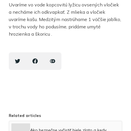
Uvaríme vo vode kopcovitú lyžicu ovsených vločiek
a necháme ich odkvapkať. Z mlieka a vločiek
uvaríme kašu. Medzitým nastrúhame 1 väčšie jablko,
v trochu vody ho podusíme, pridáme umyté
hrozienka a škoricu .
Related articles
Ako bezpečne vyčistiť biele zlato a kedy