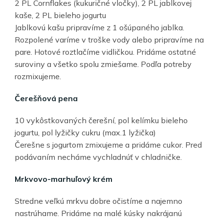
2 PL Cornflakes (kukuričné vločky), 2 PL jablkovej
kaše, 2 PL bieleho jogurtu
Jablkovú kašu pripravíme z 1 ošúpaného jablka.
Rozpolené varíme v troške vody alebo pripravíme na
pare. Hotové roztlačíme vidličkou. Pridáme ostatné
suroviny a všetko spolu zmiešame. Podľa potreby
rozmixujeme.
Čerešňová pena
10 vykôstkovaných čerešní, pol kelímku bieleho
jogurtu, pol lyžičky cukru (max.1 lyžička)
Čerešne s jogurtom zmixujeme a pridáme cukor. Pred
podávaním necháme vychladnúť v chladničke.
Mrkvovo-marhuľový krém
Stredne veľkú mrkvu dobre očistíme a najemno
nastrúhame. Pridáme na malé kúsky nakrájanú