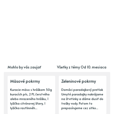
Mohlo by vás zaujať
Všetky z témy Od 10. mesiaca
Mäsové pokrmy
Zeleninové pokrmy
Kuracie mäso s hráškom 50g
Domáci paradajkový pretlak
kuracích pŕs, 2 PL čerstvého
Umyté paradajky nakrájame
alebo mrazeného hrášku, 1
na štvrtinky a dáme dusiť do
lyžička citrónovej šťavy, 1
trošky vody. Potom to
lyžička rastlinnéh...
prepasírujeme cez sitko...