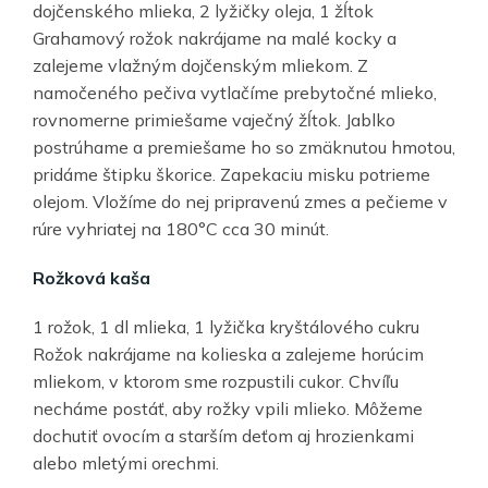
dojčenského mlieka, 2 lyžičky oleja, 1 žĺtok
Grahamový rožok nakrájame na malé kocky a
zalejeme vlažným dojčenským mliekom. Z
namočeného pečiva vytlačíme prebytočné mlieko,
rovnomerne primiešame vaječný žĺtok. Jablko
postrúhame a premiešame ho so zmäknutou hmotou,
pridáme štipku škorice. Zapekaciu misku potrieme
olejom. Vložíme do nej pripravenú zmes a pečieme v
rúre vyhriatej na 180°C cca 30 minút.
Rožková kaša
1 rožok, 1 dl mlieka, 1 lyžička kryštálového cukru
Rožok nakrájame na kolieska a zalejeme horúcim
mliekom, v ktorom sme rozpustili cukor. Chvíľu
necháme postáť, aby rožky vpili mlieko. Môžeme
dochutiť ovocím a starším deťom aj hrozienkami
alebo mletými orechmi.