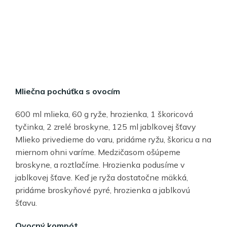
Mliečna pochúťka s ovocím
600 ml mlieka, 60 g ryže, hrozienka, 1 škoricová
tyčinka, 2 zrelé broskyne, 125 ml jablkovej šťavy
Mlieko privedieme do varu, pridáme ryžu, škoricu a na
miernom ohni varíme. Medzičasom ošúpeme
broskyne, a roztlačíme. Hrozienka podusíme v
jablkovej šťave. Keď je ryža dostatočne mäkká,
pridáme broskyňové pyré, hrozienka a jablkovú
šťavu.
Ovocný kompót