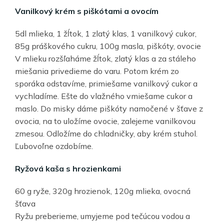
Vanilkový krém s piškótami a ovocím
5dl mlieka, 1 žĺtok, 1 zlatý klas, 1 vanilkový cukor,
85g práškového cukru, 100g masla, piškóty, ovocie
V mlieku rozšľaháme žĺtok, zlatý klas a za stáleho
miešania privedieme do varu. Potom krém zo
sporáka odstavíme, primiešame vanilkový cukor a
vychladíme. Ešte do vlažného vmiešame cukor a
maslo. Do misky dáme piškóty namočené v šťave z
ovocia, na to uložíme ovocie, zalejeme vanilkovou
zmesou. Odložíme do chladničky, aby krém stuhol.
Ľubovoľne ozdobíme.
Ryžová kaša s hrozienkami
60 g ryže, 320g hrozienok, 120g mlieka, ovocná
šťava
Ryžu preberieme, umyjeme pod tečúcou vodou a