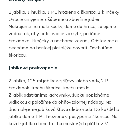
1 jablko, 1 hruška, 1 PL hrozienok, škorica, 2 klinčeky
Ovocie umyjeme, ošúpeme a zbavíme jadier.
Nakrájame na malé kúsky, dáme do hrnca, zalejeme
vodou tak, aby bolo ovocie zakryté, pridáme
hrozienka, klinčeky a necháme zovrieť. Odstavíme a
necháme na horúcej platničke dovariť. Dochutíme
škoricou.
Jablkové prekvapenie
2 jablká, 125 ml jablkovej šťavy, alebo vody, 2 PL
hrozienok, trochu škorice, trochu masla
Z jabĺk odstránime jadrovníky, šupku popicháme
vidličkou a položíme do ohňovzdornej nádoby. Na
dno nalejeme jablkovú šťavu alebo vodu. Do každého
jablka dáme 1 PL hrozienok, posypeme škoricou. Na
každé jablko dáme trochu maslových plátkov. V