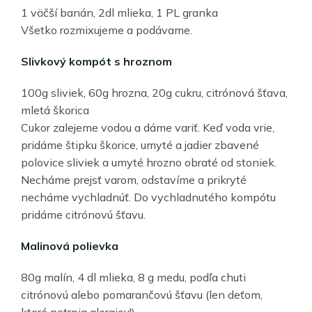
1 väčší banán, 2dl mlieka, 1 PL granka
Všetko rozmixujeme a podávame.
Slivkový kompót s hroznom
100g sliviek, 60g hrozna, 20g cukru, citrónová šťava,
mletá škorica
Cukor zalejeme vodou a dáme variť. Keď voda vrie,
pridáme štipku škorice, umyté a jadier zbavené
polovice sliviek a umyté hrozno obraté od stoniek.
Necháme prejsť varom, odstavíme a prikryté
necháme vychladnúť. Do vychladnutého kompótu
pridáme citrónovú šťavu.
Malinová polievka
80g malín, 4 dl mlieka, 8 g medu, podľa chuti
citrónovú alebo pomarančovú šťavu (len deťom,