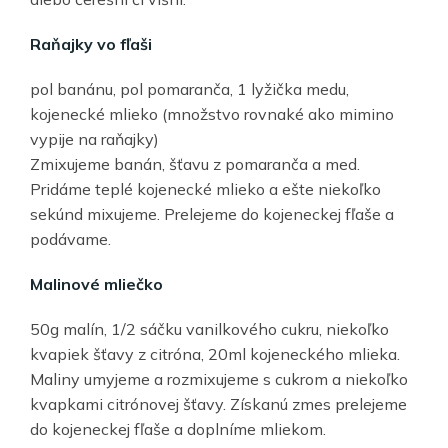
Raňajky vo fľaši
pol banánu, pol pomaranča, 1 lyžička medu,
kojenecké mlieko (množstvo rovnaké ako mimino
vypije na raňajky)
Zmixujeme banán, šťavu z pomaranča a med.
Pridáme teplé kojenecké mlieko a ešte niekoľko
sekúnd mixujeme. Prelejeme do kojeneckej fľaše a
podávame.
Malinové mliečko
50g malín, 1/2 sáčku vanilkového cukru, niekoľko
kvapiek šťavy z citróna, 20ml kojeneckého mlieka.
Maliny umyjeme a rozmixujeme s cukrom a niekoľko
kvapkami citrónovej šťavy. Získanú zmes prelejeme
do kojeneckej fľaše a doplníme mliekom.