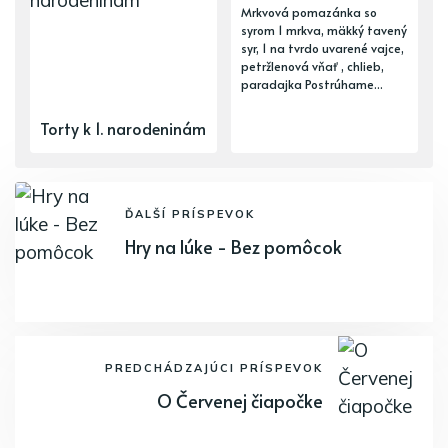
Mrkvová pomazánka so
syrom 1 mrkva, mäkký tavený
syr, 1 na tvrdo uvarené vajce,
petržlenová vňať , chlieb,
paradajka Postrúhame...
Torty k 1. narodeninám
ĎALŠÍ PRÍSPEVOK
Hry na lúke - Bez pomôcok
PREDCHÁDZAJÚCI PRÍSPEVOK
O Červenej čiapočke