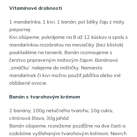
Vitamínové drobnosti
1 mandarínka, 1 kivi, 1 banán, pol šálky čaju z mäty
piepornej
Kivi ošúpeme, pokrájame na 8 až 12 kúskov a spolu s
mandarínkou rozobratou na mesiačiky (bez kôstok)
poukladáme na tanierik. Banán rozmixujeme s
čerstvo pripraveným mätovým čajom. Banánovú
„omáčku“ nalejeme do mištičky. Namiesto
mandarínok či kivi možno použiť jabĺčka alebo iné
obľúbené ovocie.
Banán s tvarohovým krémom
2 banány, 100g netučného tvarohu, 10g cukru,
citrónová šťava, 30g jahôd
Banán ošúpeme, rozrežeme pozdĺžne na dve časti a
ozdobíme vyšľahaným tvarohovým krémom. Navrch