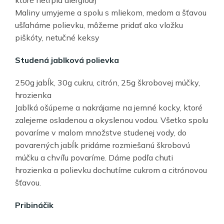
ktoré netrpia alergiou!)
Maliny umyjeme a spolu s mliekom, medom a šťavou
ušľaháme polievku, môžeme pridať ako vložku
piškóty, netučné keksy
Studená jablková polievka
250g jabĺk, 30g cukru, citrón, 25g škrobovej múčky,
hrozienka
Jablká ošúpeme a nakrájame na jemné kocky, ktoré
zalejeme osladenou a okyslenou vodou. Všetko spolu
povaríme v malom množstve studenej vody, do
povarených jabĺk pridáme rozmiešanú škrobovú
múčku a chvíľu povaríme. Dáme podľa chuti
hrozienka a polievku dochutíme cukrom a citrónovou
šťavou.
Pribináčik