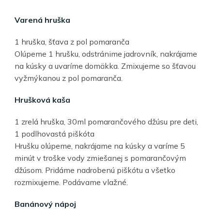
Varená hruška
1 hruška, šťava z pol pomaranča
Olúpeme 1 hrušku, odstránime jadrovník, nakrájame
na kúsky a uvaríme domäkka. Zmixujeme so šťavou
vyžmýkanou z pol pomaranča.
Hrušková kaša
1 zrelá hruška, 30ml pomarančového džúsu pre deti,
1 podlhovastá piškóta
Hrušku olúpeme, nakrájame na kúsky a varíme 5
minút v troške vody zmiešanej s pomarančovým
džúsom. Pridáme nadrobenú piškótu a všetko
rozmixujeme. Podávame vlažné.
Banánový nápoj