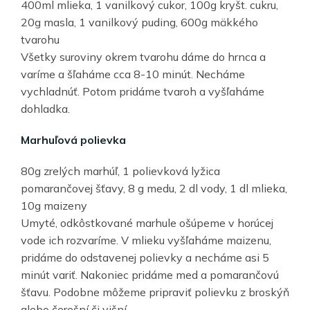
400ml mlieka, 1 vanilkový cukor, 100g kryšt. cukru,
20g masla, 1 vanilkový puding, 600g mäkkého
tvarohu
Všetky suroviny okrem tvarohu dáme do hrnca a
varíme a šľaháme cca 8-10 minút. Necháme
vychladnúť. Potom pridáme tvaroh a vyšľaháme
dohladka.
Marhuľová polievka
80g zrelých marhúľ, 1 polievková lyžica
pomarančovej šťavy, 8 g medu, 2 dl vody, 1 dl mlieka,
10g maizeny
Umyté, odkôstkované marhule ošúpeme v horúcej
vode ich rozvaríme. V mlieku vyšľaháme maizenu,
pridáme do odstavenej polievky a necháme asi 5
minút variť. Nakoniec pridáme med a pomarančovú
šťavu. Podobne môžeme pripraviť polievku z broskýň
alebo čerešní či višní.