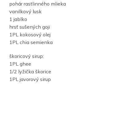
pohár rastlinného mlieka
vanilkový lusk
1 jablko
hrsť sušených goji
1PL kokosový olej
1PL chia semienka
škoricový sirup:
1PL ghee
1/2 lyžička škorice
1PL javorový sirup