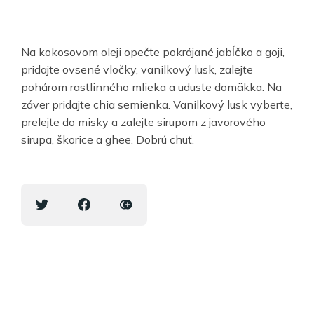
Na kokosovom oleji opečte pokrájané jabĺčko a goji,
pridajte ovsené vločky, vanilkový lusk, zalejte
pohárom rastlinného mlieka a uduste domäkka. Na
záver pridajte chia semienka. Vanilkový lusk vyberte,
prelejte do misky a zalejte sirupom z javorového
sirupa, škorice a ghee. Dobrú chuť.