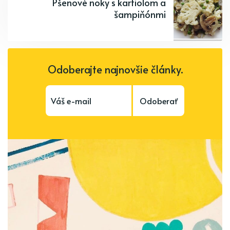
Pšenové noky s karfiolom a
šampiňónmi
Odoberajte najnovšie články.
Odoberať