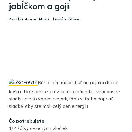
jabĺčkom a goji
pred 13 rokmi
od
Alinka
• 1 minúta čítania
Ráno som mala chuť na nejakú dobrú
kašu a tak som si spravila túto mňamku, straaaašne
sladkú, ale to vôbec nevadí, ráno si treba dopriať
sladké, aby ste mali celý deň energiu.
Čo potrebujete:
1/2 šálky ovsených vločiek