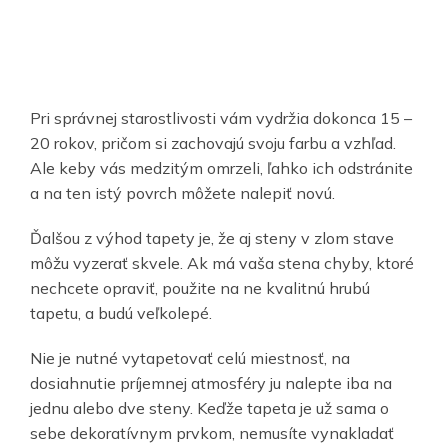
Pri správnej starostlivosti vám vydržia dokonca 15 –
20 rokov, pričom si zachovajú svoju farbu a vzhľad.
Ale keby vás medzitým omrzeli, ľahko ich odstránite
a na ten istý povrch môžete nalepiť novú.
Ďalšou z výhod tapety je, že aj steny v zlom stave
môžu vyzerať skvele. Ak má vaša stena chyby, ktoré
nechcete opraviť, použite na ne kvalitnú hrubú
tapetu, a budú veľkolepé.
Nie je nutné vytapetovať celú miestnosť, na
dosiahnutie príjemnej atmosféry ju nalepte iba na
jednu alebo dve steny. Keďže tapeta je už sama o
sebe dekoratívnym prvkom, nemusíte vynakladať