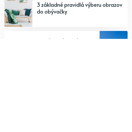
3 základné pravidlá výberu obrazov
do obývačky
PREDCHÁDZAJÚCI PRÍSPEVOK
Oblečte sa správne na turistiku
a nenechajte sa zaskočiť počasím
Odoberajte najnovšie články.
Odoberať