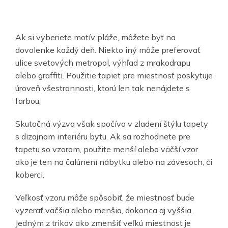
Ak si vyberiete motív pláže, môžete byť na
dovolenke každý deň. Niekto iný môže preferovať
ulice svetových metropol, výhľad z mrakodrapu
alebo graffiti. Použitie tapiet pre miestnosť poskytuje
úroveň všestrannosti, ktorú len tak nenájdete s
farbou.
Skutočná výzva však spočíva v zladení štýlu tapety
s dizajnom interiéru bytu. Ak sa rozhodnete pre
tapetu so vzorom, použite menší alebo väčší vzor
ako je ten na čalúnení nábytku alebo na závesoch, či
koberci.
Veľkosť vzoru môže spôsobiť, že miestnosť bude
vyzerať väčšia alebo menšia, dokonca aj vyššia.
Jedným z trikov ako zmenšiť veľkú miestnosť je