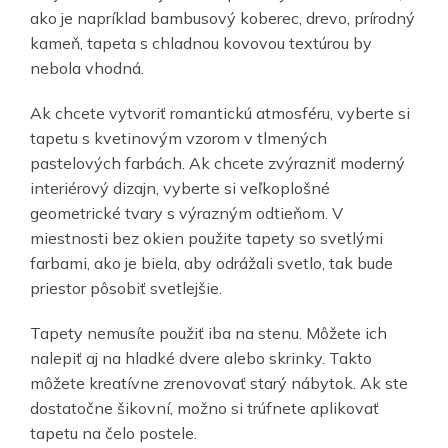
ako je napríklad bambusový koberec, drevo, prírodný
kameň, tapeta s chladnou kovovou textúrou by
nebola vhodná.
Ak chcete vytvoriť romantickú atmosféru, vyberte si
tapetu s kvetinovým vzorom v tlmených
pastelových farbách. Ak chcete zvýrazniť moderný
interiérový dizajn, vyberte si veľkoplošné
geometrické tvary s výrazným odtieňom. V
miestnosti bez okien použite tapety so svetlými
farbami, ako je biela, aby odrážali svetlo, tak bude
priestor pôsobiť svetlejšie.
Tapety nemusíte použiť iba na stenu. Môžete ich
nalepiť aj na hladké dvere alebo skrinky. Takto
môžete kreatívne zrenovovať starý nábytok. Ak ste
dostatočne šikovní, možno si trúfnete aplikovať
tapetu na čelo postele.