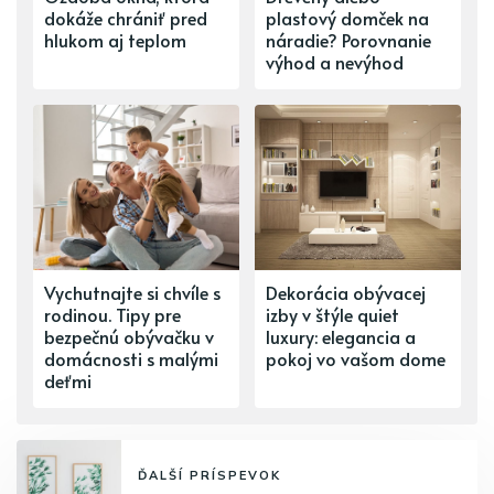
dokáže chrániť pred
plastový domček na
hlukom aj teplom
náradie? Porovnanie
výhod a nevýhod
Vychutnajte si chvíle s
Dekorácia obývacej
rodinou. Tipy pre
izby v štýle quiet
bezpečnú obývačku v
luxury: elegancia a
domácnosti s malými
pokoj vo vašom dome
deťmi
ĎALŠÍ PRÍSPEVOK