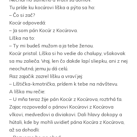
Tu príde ku kocúrovi líška a pýta sa ho:
– Čo si zač?
Kocúr odpovedá:
– Ja som pán Kocúr z Kocúrova.
Líška na to:
– Ty mi budeš mužom a ja tebe ženou.
Kocúr pristal. Líška si ho vedie do chalupy, všakovak
sa mu zalieča. Vraj, len čo dakde lapí sliepku, ani z nej
neochutná, jemu ju dá celú.
Raz zajačik zazrel líšku a vraví jej:
– Líštička-kmotrička, prídem k tebe na návštevu.
A líška mu rečie:
– U mňa teraz žije pán Kocúr z Kocúrova, roztrhá ťa.
Zajac rozpovedal o pánovi Kocúrovi z Kocúrova
vlkovi, medveďovi a diviakovi. Dali hlavy dokopy a
hútali, kde by mohli uvidieť pána Kocúra z Kocúrova,
až sa dohodli: