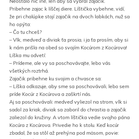
Neostalo nič iné, len aby sa vybral zajačik.
Pribehne zajac k líščej diere. Líštička vybehne, vidí,
že pri chalúpke stojí zajačik na dvoch labkách, nuž sa
ho opýta:
– Čo tu chceš?
– Vlk, medveď a diviak ťa prosia, i ja ťa prosím, aby si
k nám prišla na obed so svojím Kocúrom z Kocúrova!
Líška mu odvetí:
– Prídeme, ale vy sa poschovávajte, lebo vás
všetkých roztrhá.
Zajačik pribehne ku svojim a chvasce sa:
– Líška odkazuje, aby sme sa poschovávali, lebo sem
príde Kocúr z Kocúrova a zaškrtí nás.
Aj sa poschovávali: medveď vyliezol na strom, vlk si
sadol za kriak, diviak sa zaboril do chrastia a zajačik
zaliezol do kružiny. A vtom líštička vedie svojho pána
Kocúra z Kocúrova. Privedie ho k stolu. Keď kocúr
zbadal, že sa stôl až prehýna pod mäsom, povie: