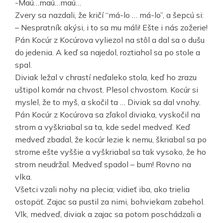
-Maú…maú…maú…
Zvery sa nazdali, že kričí “má-lo … má-lo”, a šepcú si:
– Nespratník akýsi, i to sa mu máli! Ešte i nás zožerie!
Pán Kocúr z Kocúrova vyliezol na stôl a dal sa o dušu
do jedenia. A keď sa najedol, roztiahol sa po stole a
spal.
Diviak ležal v chrastí neďaleko stola, keď ho zrazu
uštipol komár na chvost. Plesol chvostom. Kocúr si
myslel, že to myš, a skočil ta … Diviak sa dal vnohy.
Pán Kocúr z Kocúrova sa zľakol diviaka, vyskočil na
strom a vyškriabal sa ta, kde sedel medveď. Keď
medveď zbadal, že kocúr lezie k nemu, škriabal sa po
strome ešte vyššie a vyškriabal sa tak vysoko, že ho
strom neudržal. Medveď spadol – bum! Rovno na
vlka.
Všetci vzali nohy na plecia; vidieť iba, ako trielia
ostopäť. Zajac sa pustil za nimi, bohviekam zabehol.
Vlk, medveď, diviak a zajac sa potom poschádzali a