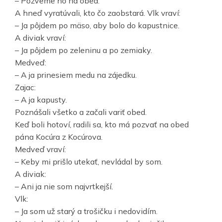
– Pozveme ho na obed.
A hneď vyratúvali, kto čo zaobstará. Vlk vraví:
– Ja pôjdem po mäso, aby bolo do kapustnice.
A diviak vraví:
– Ja pôjdem po zeleninu a po zemiaky.
Medveď:
– A ja prinesiem medu na zájedku.
Zajac:
– A ja kapusty.
Poznášali všetko a začali variť obed.
Keď boli hotoví, radili sa, kto má pozvať na obed
pána Kocúra z Kocúrova.
Medveď vraví:
– Keby mi prišlo utekať, nevládal by som.
A diviak:
– Ani ja nie som najvrtkejší.
Vlk:
– Ja som už starý a trošičku i nedovidím.