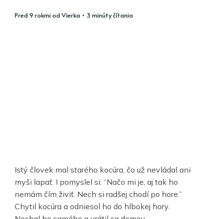
pred 9 rokmi
od
Vierka
• 3 minúty čítania
Istý človek mal starého kocúra, čo už nevládal ani
myši lapať. I pomyslel si: “Načo mi je, aj tak ho
nemám čím živiť. Nech si radšej chodí po hore.”
Chytil kocúra a odniesol ho do hlbokej hory.
Nechal ho samého a vrátil sa domov.