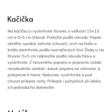
Kačička
Na kačičku si vystrihnite štvorec o veľkosti 15×15
cm a 5×5 cm (hlava). Preložte podľa návodu. Papier
obráťte, spodok zahnite (chvost), vrch na hrdlo a
krídla zastrihnite podľa naznačených línií. Ďalej si na
štvorec 5×5 cm nakreslite podľa návodu hlavu a
vystrihnite. Z červeného papiera si pripravte zobák,
nezabudnite zarátať i kúsok papiera na zahnutie, tj
prilepenie k hlave. Nakoniec vystrihnite a pod
chvost prilepte nohy. Prilepte i pohyblivé oči alebo
ich jednoducho dokreslite.