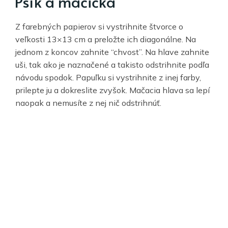
Psík a mačička
Z farebných papierov si vystrihnite štvorce o
veľkosti 13×13 cm a preložte ich diagonálne. Na
jednom z koncov zahnite “chvost”. Na hlave zahnite
uši, tak ako je naznačené a takisto odstrihnite podľa
návodu spodok. Papuľku si vystrihnite z inej farby,
prilepte ju a dokreslite zvyšok. Mačacia hlava sa lepí
naopak a nemusíte z nej nič odstrihnúť.