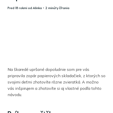
pred 18 rokmi
od
Alinka
• 2 minúty čítania
Na škaredé upršané dopoludnie som pre vás
pripravila zopár papierových skladačiek, z ktorých so
svojimi deťmi zhotovíte rôzne zvieratká. A možno
vás inšpirujem a zhotovíte si aj vlastné podľa tohto
návodu.