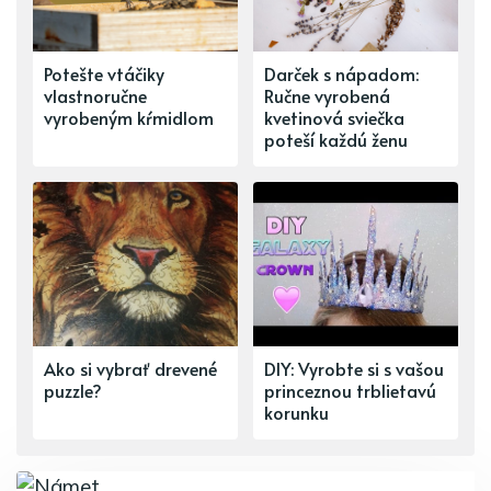
Potešte vtáčiky
Darček s nápadom:
vlastnoručne
Ručne vyrobená
vyrobeným kŕmidlom
kvetinová sviečka
poteší každú ženu
Ako si vybrať drevené
DIY: Vyrobte si s vašou
puzzle?
princeznou trblietavú
korunku