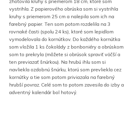
zhotovila kruhy s priemerom 18 cm, ktoré som
vystrihla. Z papierového obrúska som si vystrihla
kruhy s priemerom 25 cm a nalepila som ich na
farebný papier. Ten som potom rozdelila na 3
rovnaké časti (spolu 24 ks), ktoré som lepidlom
vymodelovala do kornútkov. Do každého kornútka
som vložila 1 ks čokolády z bonboniéry a obrúskom
som to prekryla (môžete si obrúsok spraviť väčší a
ten previazať šnúrkou). Na hrubú ihlu som si
navliekla ozdobnú šnúrku, ktorú som prevliekla cez
kornútky a tie som potom priviazala na farebný
hrubší povraz. Celé som to potom zavesila do izby a
adventný kalendár bol hotový.