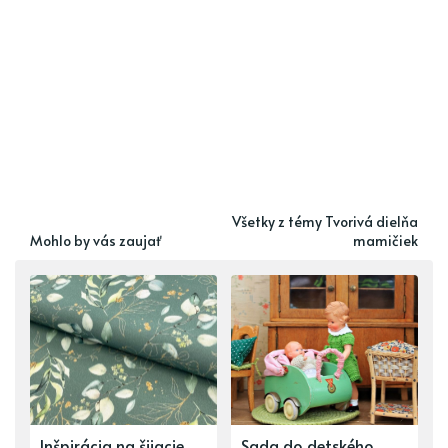
Všetky z témy Tvorivá dielňa
Mohlo by vás zaujať
mamičiek
Inšpirácia na šijacie
Sada do detského