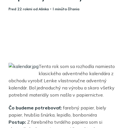
pred 22 rokmi
od
Alinka
• 1 minúta čítania
Tento rok som sa rozhodla namiesto
klasického adventného kalendára z
obchodu vyrobiť Lenke vlastnoručne adventný
kalendár. Bol jednoduchý na výrobu a skoro všetky
potrebné materiály som našla v papiernictve.
Čo budeme potrebovať:
farebný papier, biely
papier, hrubšia šnúrka, lepidlo, bonboniéra
Postup:
Z farebného tvrdého papiera som si