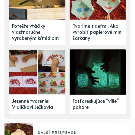
Potešte vtáčiky
Tvoríme s deťmi: Ako
vlastnoručne
vyrobiť papierové mini
vyrobeným kŕmidlom
šarkany
Jesenné tvorenie:
Fosforeskujúce “vílie“
Vidličkoví Ježkovia
poháre
ĎALŠÍ PRÍSPEVOK