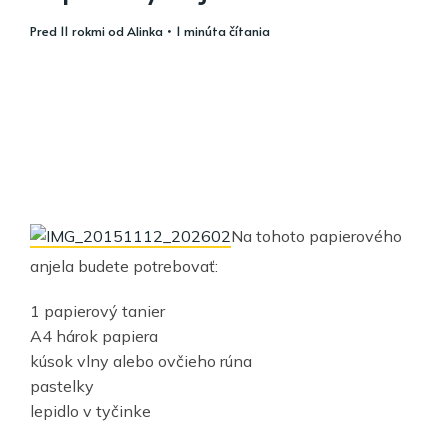
pred 11 rokmi
od
Alinka
• 1 minúta čítania
Na tohoto papierového
anjela budete potrebovať:
1 papierový tanier
A4 hárok papiera
kúsok vlny alebo ovčieho rúna
pastelky
lepidlo v tyčinke