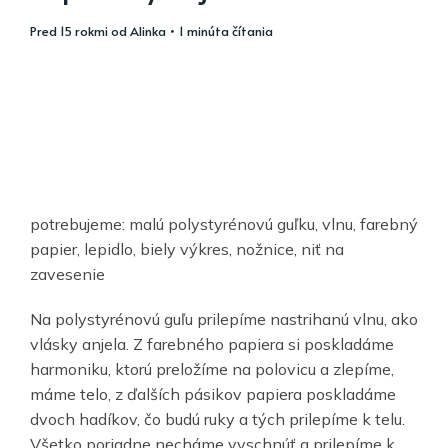
pred 15 rokmi
od
Alinka
• 1 minúta čítania
potrebujeme: malú polystyrénovú guľku, vlnu, farebný
papier, lepidlo, biely výkres, nožnice, niť na
zavesenie
Na polystyrénovú guľu prilepíme nastrihanú vlnu, ako
vlásky anjela. Z farebného papiera si poskladáme
harmoniku, ktorú preložíme na polovicu a zlepíme,
máme telo, z ďalších pásikov papiera poskladáme
dvoch hadíkov, čo budú ruky a tých prilepíme k telu.
Všetko poriadne necháme vyschnúť a prilepíme k