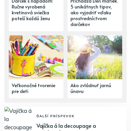
Darček s nápadom:
Prichádza Deň matiek.
Ručne vyrobená
5 unikátnych tipov,
kvetinová sviečka
ako vyjadriť vďaku
poteší každú ženu
prostredníctvom
darčekov
Veľkonočné tvorenie
Ako zvládnuť jarnú
pre deti
únavu
ĎALŠÍ PRÍSPEVOK
Vajíčka á la decoupage a