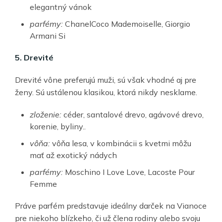
elegantný vánok
parfémy:
ChanelCoco Mademoiselle, Giorgio
Armani Si
5. Drevité
Drevité vône preferujú muži, sú však vhodné aj pre
ženy. Sú ustálenou klasikou, ktorá nikdy nesklame.
zloženie:
céder, santalové drevo, agávové drevo,
korenie, byliny..
vôňa:
vôňa lesa, v kombinácii s kvetmi môžu
mať až exotický nádych
parfémy:
Moschino I Love Love, Lacoste Pour
Femme
Práve parfém predstavuje ideálny darček na Vianoce
pre niekoho blízkeho, či už člena rodiny alebo svoju