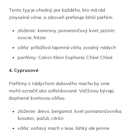
Tento typ je vhodný pre každého, kto má rád
zmyselné vône, a zároveň preferuje ľahší parfém.
zloženie:
koreniny, pomarančový kvet, jazmín,
ovocie, frézia
vôňa:
príťažlivá tajomná vôňa, zvodný nádych
parfémy:
Calvin Klein Euphoria, Chloé Chloé
4. Cyprusové
Parfémy s nádychom dubového machu by sme
mohli označiť ako sofistikované. Väčšinou bývajú
doplnené kvetovou vôňou.
zloženie:
drevo, bergamot, kvet pomarančovníka,
kosatec, pačuli, citrón
vôňa:
voňavý mach v lese, ľahký ale jemne