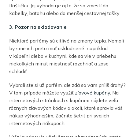
fľaštičku. Jej výhodou je aj to, že sa zmestí do
kabelky, batohu alebo do menšej cestovnej tašky.
3. Pozor na skladovanie
Niektoré parfémy sú citlivé na zmeny tepla. Nemali
by sme ich preto mať uskladnené napríklad
v kúpeľni alebo v kuchyni, kde sa vie v priebehu
niekoľkých minút miestnosť rozohriať a zase
schladiť.
Vybrali ste si už parfém, ale zdá sa vám príliš drahý?
V tom prípade môžete využiť
zľavové kupóny
. Na
internetových stránkach s kupónmi nájdete veľa
rôznych zľavových kódov a akcií, ktoré spravia váš
nákup výhodnejším. Začnite šetriť pri svojich
internetových nákupoch.
Veľa kupónov je však časovo obmedzených, preto