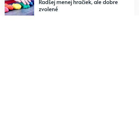
Radšej menej hračiek, ale dobre
zvolené
PREDCHÁDZAJÚCI PRÍSPEVOK
Ako na to: pitný režim
Odoberajte najnovšie články.
Odoberať