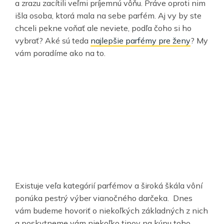
a zrazu zacítili veľmi príjemnú vôňu. Práve oproti nim
išla osoba, ktorá mala na sebe parfém. Aj vy by ste
chceli pekne voňať ale neviete, podľa čoho si ho
vybrať? Aké sú teda
najlepšie parfémy pre ženy
? My
vám poradíme ako na to.
Existuje veľa kategórií parfémov a široká škála vôní
ponúka pestrý výber vianočného darčeka. Dnes
vám budeme hovoriť o niekoľkých základných z nich
a poskytneme vám niekoľko tipov na kúpu toho