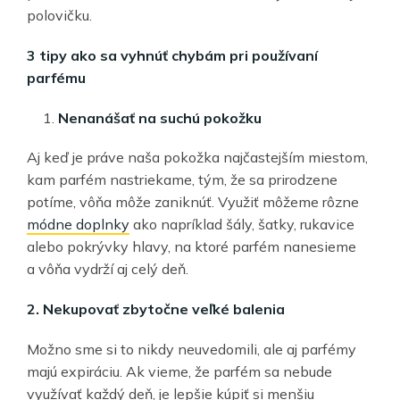
polovičku.
3 tipy ako sa vyhnúť chybám pri používaní
parfému
Nenanášať na suchú pokožku
Aj keď je práve naša pokožka najčastejším miestom,
kam parfém nastriekame, tým, že sa prirodzene
potíme, vôňa môže zaniknúť. Využiť môžeme rôzne
módne doplnky
ako napríklad šály, šatky, rukavice
alebo pokrývky hlavy, na ktoré parfém nanesieme
a vôňa vydrží aj celý deň.
2. Nekupovať zbytočne veľké balenia
Možno sme si to nikdy neuvedomili, ale aj parfémy
majú expiráciu. Ak vieme, že parfém sa nebude
využívať každý deň, je lepšie kúpiť si menšiu