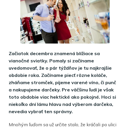
Začiatok decembra znamená blížiace sa
vianočné sviatky. Pomaly si začíname
uvedomovať, že o pár týždňov je tu najkrajšie
obdobie roka. Začíname piecť rôzne koláče,
zháňame stromček, pijeme varené víno, či punč
a nakupujeme darčeky. Pre väčšinu ľudí je však
toto obdobie viac hektické ako pokojné. Hoci si
niekoľko dní lámu hlavu nad výberom darčeka,
nevedia vybrať ten správny.
Mnohým ľuďom sa už určite stalo, že kráčali po ulici