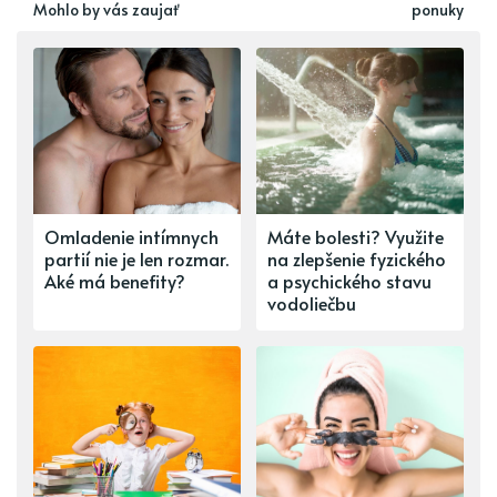
Mohlo by vás zaujať
ponuky
Omladenie intímnych
Máte bolesti? Využite
partií nie je len rozmar.
na zlepšenie fyzického
Aké má benefity?
a psychického stavu
vodoliečbu