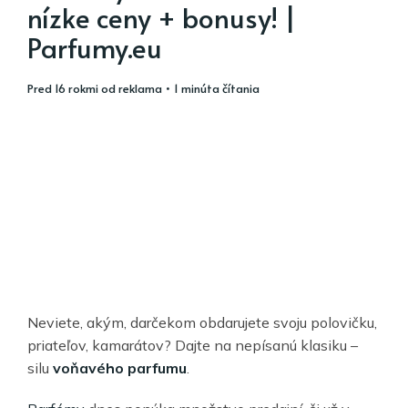
nízke ceny + bonusy! |
Parfumy.eu
pred 16 rokmi
od
reklama
• 1 minúta čítania
Neviete, akým, darčekom obdarujete svoju polovičku,
priateľov, kamarátov? Dajte na nepísanú klasiku –
silu
voňavého parfumu
.