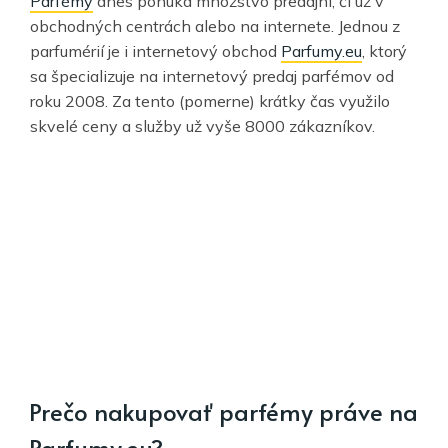
Parfémy
dnes ponúka množstvo predajní, či už v
obchodných centrách alebo na internete. Jednou z
parfumérií je i internetový obchod
Parfumy.eu
, ktorý
sa špecializuje na internetový predaj parfémov od
roku 2008. Za tento (pomerne) krátky čas využilo
skvelé ceny a služby už vyše 8000 zákazníkov.
Prečo nakupovať parfémy práve na
Parfumy.eu?