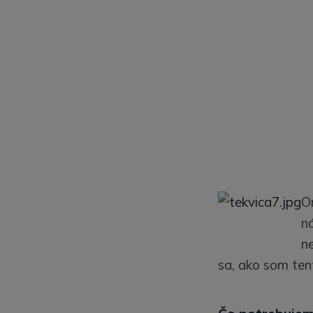
O
n
ne
sa, ako som ten