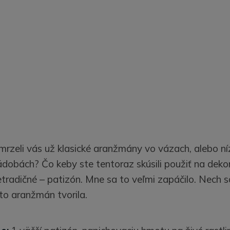
mrzeli vás už klasické aranžmány vo vázach, alebo n
ádobách? Čo keby ste tentoraz skúsili použiť na dekor
tradičné – patizón. Mne sa to veľmi zapáčilo. Nech sa
to aranžmán tvorila.