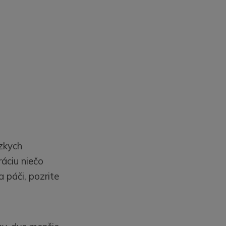
ízkych
áciu niečo
 páči, pozrite