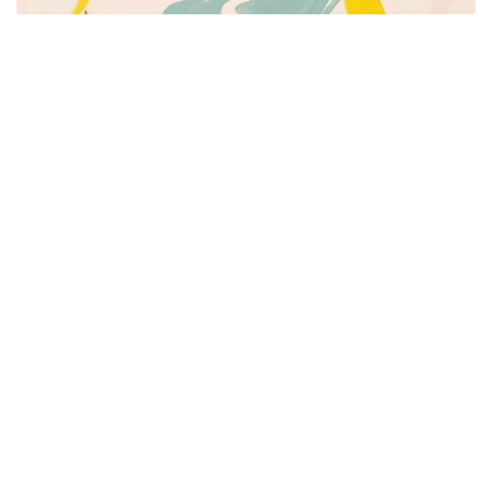
Píšeme pre mamičky aj oteckov. Kreatívne nápady
pre čas s deťmi. Články o rodine, básničky a pesničky
pre deti. Slovenské zvyky a sviatky a recepty.