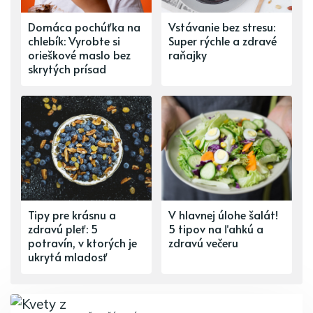
Domáca pochúťka na
Vstávanie bez stresu:
chlebík: Vyrobte si
Super rýchle a zdravé
orieškové maslo bez
raňajky
skrytých prísad
Tipy pre krásnu a
V hlavnej úlohe šalát!
zdravú pleť: 5
5 tipov na ľahkú a
potravín, v ktorých je
zdravú večeru
ukrytá mladosť