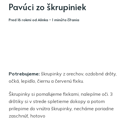
Pavúci zo škrupiniek
pred 16 rokmi
od
Alinka
• 1 minúta čítania
Potrebujeme:
škrupinky z orechov, ozdobné drôty,
očká, lepidlo, čiernu a červenú fixku.
Škrupinky si pomaľujeme fixkami, nalepíme oči. 3
drôtiky si v strede spletieme dokopy a potom
prilepime do vnútra škrupinky, necháme poriadne
zaschnúť, hotovo