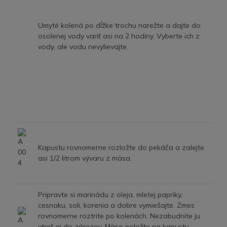
Umyté kolená po dĺžke trochu narežte a dajte do
osolenej vody variť asi na 2 hodiny. Vyberte ich z
vody, ale vodu nevylievajte.
Kapustu rovnomerne rozložte do pekáča a zalejte
asi 1/2 litrom vývaru z mäsa.
Pripravte si marinádu z oleja, mletej papriky,
cesnaku, soli, korenia a dobre vymiešajte. Zmes
rovnomerne roztrite po kolenách. Nezabudnite ju
vtreť aj do zárezov. Mäso položte na kapustu,