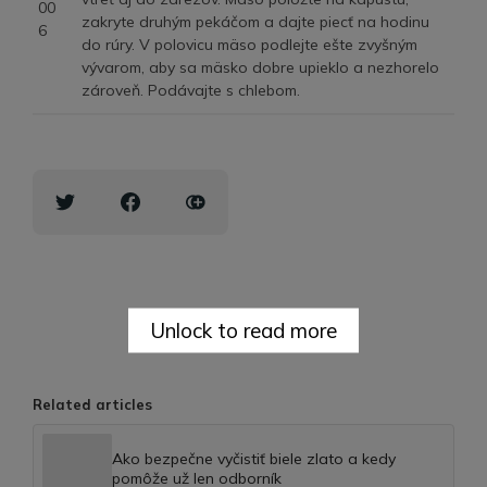
zakryte druhým pekáčom a dajte piecť na hodinu
do rúry. V polovicu mäso podlejte ešte zvyšným
vývarom, aby sa mäsko dobre upieklo a nezhorelo
zároveň. Podávajte s chlebom.
Unlock to read more
Related articles
Ako bezpečne vyčistiť biele zlato a kedy
pomôže už len odborník