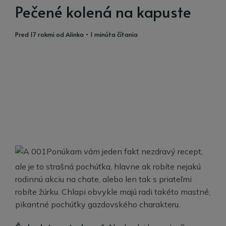
Pečené kolená na kapuste
pred 17 rokmi
od
Alinka
• 1 minúta čítania
Ponúkam vám jeden fakt nezdravý recept,
ale je to strašná pochúťka, hlavne ak robíte nejakú
rodinnú akciu na chate, alebo len tak s priateľmi
robíte žúrku. Chlapi obvykle majú radi takéto mastné,
pikantné pochúťky gazdovského charakteru.