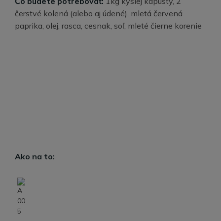
Čo budete potrebovať:
1kg kyslej kapusty, 2
čerstvé kolená (alebo aj údené), mletá červená
paprika, olej, rasca, cesnak, soľ, mleté čierne korenie
Ako na to: