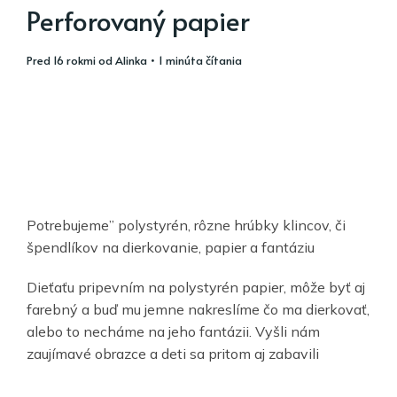
Perforovaný papier
pred 16 rokmi
od
Alinka
• 1 minúta čítania
Potrebujeme” polystyrén, rôzne hrúbky klincov, či
špendlíkov na dierkovanie, papier a fantáziu
Dieťaťu pripevním na polystyrén papier, môže byť aj
farebný a buď mu jemne nakreslíme čo ma dierkovať,
alebo to necháme na jeho fantázii. Vyšli nám
zaujímavé obrazce a deti sa pritom aj zabavili