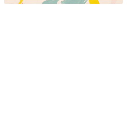
Píšeme pre mamičky aj oteckov. Kreatívne nápady
pre čas s deťmi. Články o rodine, básničky a pesničky
pre deti. Slovenské zvyky a sviatky a recepty.