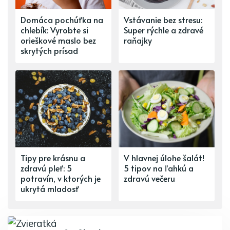
Domáca pochúťka na
Vstávanie bez stresu:
chlebík: Vyrobte si
Super rýchle a zdravé
orieškové maslo bez
raňajky
skrytých prísad
Tipy pre krásnu a
V hlavnej úlohe šalát!
zdravú pleť: 5
5 tipov na ľahkú a
potravín, v ktorých je
zdravú večeru
ukrytá mladosť