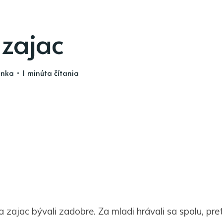
 zajac
inka
• 1 minúta čítania
a zajac bývali zadobre. Za mladi hrávali sa spolu, pre