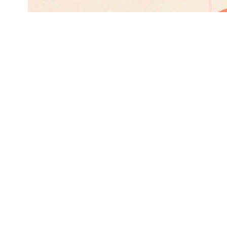
Subscribe to be noti
content and support 
Život a krása šikovne
keep this site indep