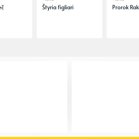
eč
Štyria figliari
Prorok Rak