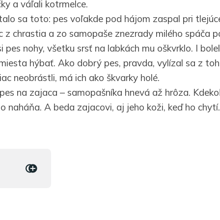
čky a váľali kotrmelce.
talo sa toto: pes voľakde pod hájom zaspal pri tlejúc
ac z chrastia a zo samopaše znezrady milého spáča po
si pes nohy, všetku srsť na labkách mu oškvrklo. I bole
miesta hýbať. Ako dobrý pes, pravda, vylízal sa z toh
ac neobrástli, má ich ako škvarky holé.
 pes na zajaca – samopašníka hnevá až hrôza. Kdeko
 naháňa. A beda zajacovi, aj jeho koži, keď ho chytí.