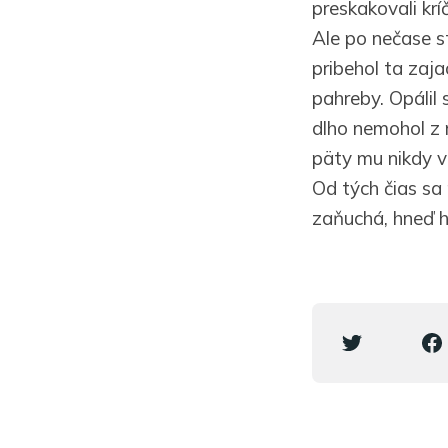
preskakovali krí
Ale po nečase s
pribehol ta zaj
pahreby. Opálil 
dlho nemohol z 
päty mu nikdy vi
Od tých čias sa
zaňuchá, hneď ho