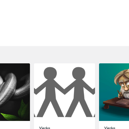
Vierka
Vierka