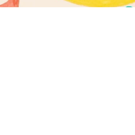
fied of new
Alinka.sk -
j ženy, help
endent.