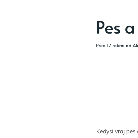
Pes a
pred 17 rokmi
od
Al
Kedysi vraj pes 