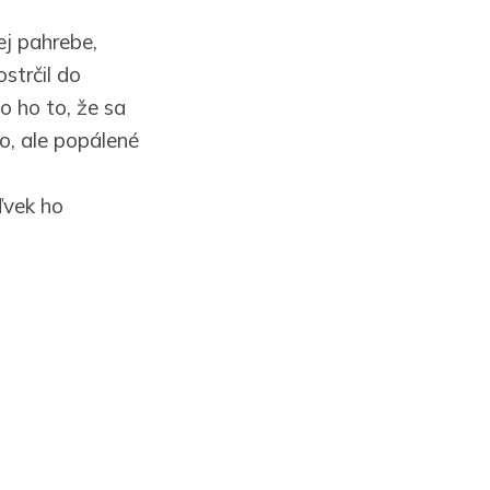
ej pahrebe,
strčil do
lo ho to, že sa
o, ale popálené
ľvek ho