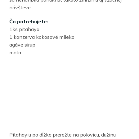
návšteve.
Čo potrebujete:
1ks pitahaya
1 konzerva kokosové mlieko
agáve sirup
mäta
Pitahayiu po dĺžke prerežte na polovicu, dužinu