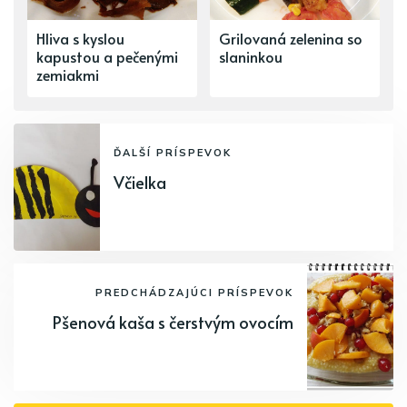
Hliva s kyslou
Grilovaná zelenina so
kapustou a pečenými
slaninkou
zemiakmi
ĎALŠÍ PRÍSPEVOK
Včielka
PREDCHÁDZAJÚCI PRÍSPEVOK
Pšenová kaša s čerstvým ovocím