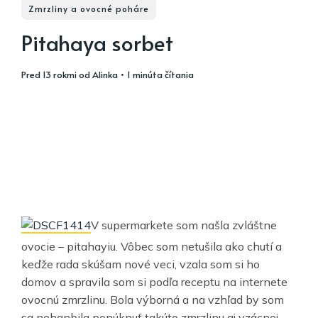
Zmrzliny a ovocné poháre
Pitahaya sorbet
pred 13 rokmi
od
Alinka
• 1 minúta čítania
V supermarkete som našla zvláštne
ovocie – pitahayiu. Vôbec som netušila ako chutí a
keďže rada skúšam nové veci, vzala som si ho
domov a spravila som si podľa receptu na internete
ovocnú zmrzlinu. Bola výborná a na vzhľad by som
sa nehanbila ponúknuť takúto zmrzlinu aj vzácnej