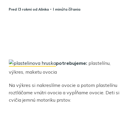
pred 13 rokmi
od
Alinka
• 1 minúta čítania
potrebujeme:
plastelínu,
výkres, maketu ovocia
Na výkres si nakreslíme ovocie a potom plastelínu
roztláčame vnútri ovocia a vypĺňame ovocie. Deti si
cvičia jemnú motoriku prstov.