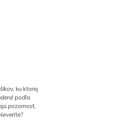
íkov, ku ktorej
ladené podľa
ajú pozornosť,
 Neveríte?