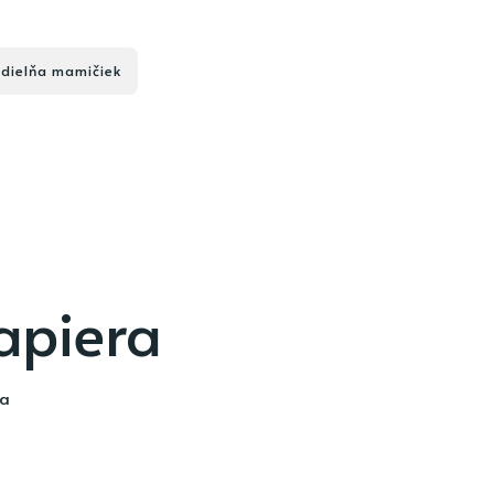
 dielňa mamičiek
papiera
ia