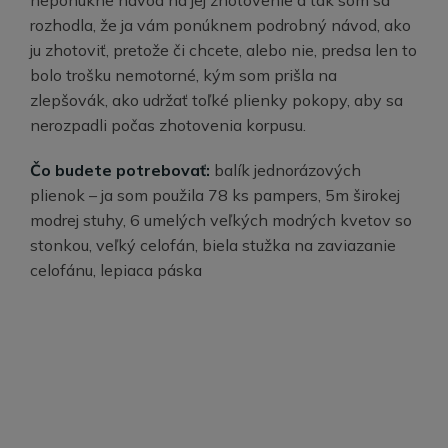
rozhodla, že ja vám ponúknem podrobný návod, ako
ju zhotoviť, pretože či chcete, alebo nie, predsa len to
bolo trošku nemotorné, kým som prišla na
zlepšovák, ako udržať toľké plienky pokopy, aby sa
nerozpadli počas zhotovenia korpusu.
Čo budete potrebovať:
balík jednorázových
plienok – ja som použila 78 ks pampers, 5m širokej
modrej stuhy, 6 umelých veľkých modrých kvetov so
stonkou, veľký celofán, biela stužka na zaviazanie
celofánu, lepiaca páska