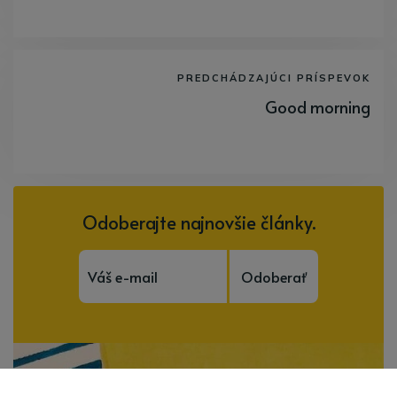
PREDCHÁDZAJÚCI PRÍSPEVOK
Good morning
Odoberajte najnovšie články.
Odoberať