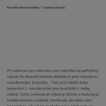
pred 18 rokmi
od
Alinka
• 3 minúty čítania
Pri surfovaní po internete som natrafila na perfektný
nápad, čo darovať malému dieťatku k jeho narodeniu,
narodeninám, krstinám… Tiež som takúto tortu
spravila k 1. narodeninám pre dvojčatká v našej
rodine. Torta z plienok je výborný darček a mala by ju
každá mamina zvládnuť. Horšie ale, že nikto vám
neponúkne návod na jej zhotovenie a tak som sa