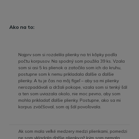
Ako na to:
Najprv som si rozdelila plienky na tri kôpky podľa
počtu korpusov. Na spodný som použila 39 ks. Vzala
som si asi 5 ks plienok a zatočila som ich do kruhu,
postupne som k nemu prikladala ďalšie a ďalšie
plienky. A tu je čas na môj fígeľ – aby sa mi plienky
nerozpadávali a držali pokope, vzala som si tenký šál
a ten som uviazala okolo, nie moc pevno, aby som
mohla prikladať ďalšie plienky. Postupne, ako sa mi
korpus zväčšoval, som aj šál povoľovala.
Ak som mala veľké medzery medzi plienkami, pomedzi
ne som vkladala ďalšie plienky,až kým som nemala