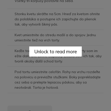
Všetky tri korpusy postavte na seba.
Stonku kvetu skráťte na 5cm. Hneď za kvetom ohnite
do poloblúka a postupne ich zapichujte do plienok
tak, aby vytvorili šikmý pás.
Kvet umiestnite do stredu mašlí a do spojov. Jednu
umiestnite tiež na vrch torty.
Unlock to read more
Keďže torta bola pre dvojčatá, na vrch torty som im
ešte dala dve zimné čiapočky. Zložila som ich tak, aby
tvorili akoby ďalší schod torty.
Pod tortu umiestnite celofán. Rohy na vrchu rozdeľte
na polovicu a previažte stužkami. Boky poprekladajte
cez seba a prelepte lepiacou páskou, aby sa
neotvárali. Torta je hotová.