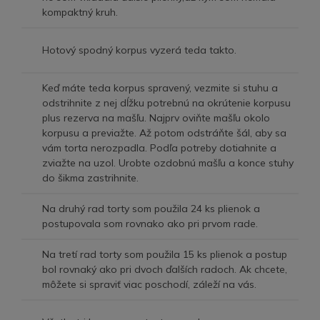
kompaktný kruh.
Hotový spodný korpus vyzerá teda takto.
Keď máte teda korpus spravený, vezmite si stuhu a
odstrihnite z nej dĺžku potrebnú na okrútenie korpusu
plus rezerva na mašľu. Najprv oviňte mašľu okolo
korpusu a previažte. Až potom odstráňte šál, aby sa
vám torta nerozpadla. Podľa potreby dotiahnite a
zviažte na uzol. Urobte ozdobnú mašľu a konce stuhy
do šikma zastrihnite.
Na druhý rad torty som použila 24 ks plienok a
postupovala som rovnako ako pri prvom rade.
Na tretí rad torty som použila 15 ks plienok a postup
bol rovnaký ako pri dvoch ďalších radoch. Ak chcete,
môžete si spraviť viac poschodí, záleží na vás.